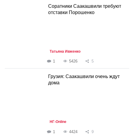
Соратники Саакашвили требуют
отставки Порошенко
Татьяна Ивженко
1
5426
5
Грузия: Саакашвили очень ждут
дома
НГ-Online
1
4424
9