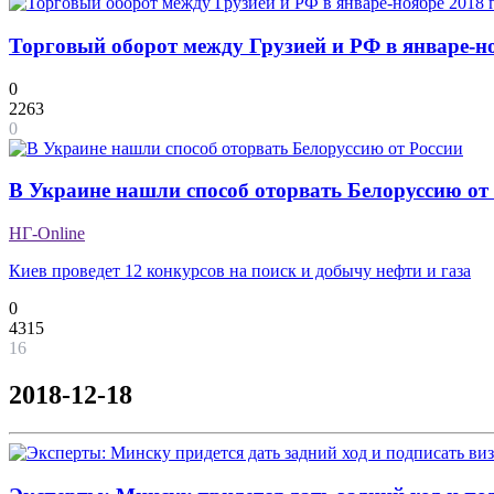
Торговый оборот между Грузией и РФ в январе-но
0
2263
0
В Украине нашли способ оторвать Белоруссию от
НГ-Online
Киев проведет 12 конкурсов на поиск и добычу нефти и газа
0
4315
16
2018-12-18