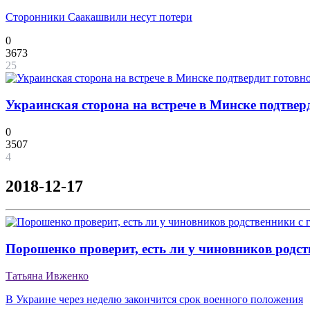
Сторонники Саакашвили несут потери
0
3673
25
Украинская сторона на встрече в Минске подтвер
0
3507
4
2018-12-17
Порошенко проверит, есть ли у чиновников родс
Татьяна Ивженко
В Украине через неделю закончится срок военного положения