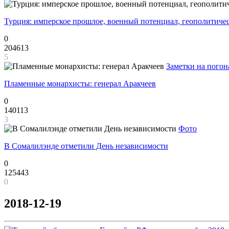
Турция: имперское прошлое, военный потенциал, геополитиче
0
204613
5
Заметки на погон
Пламенные монархисты: генерал Аракчеев
0
140113
3
Фото
В Сомалилэнде отметили День независимости
0
125443
0
2018-12-19