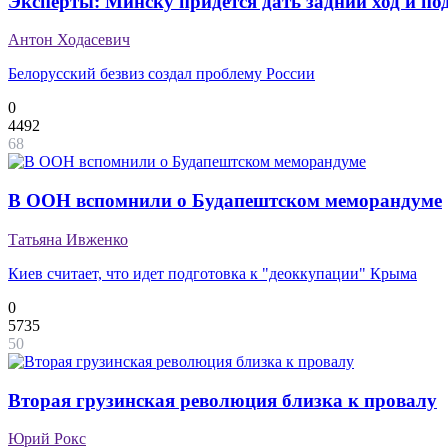
Эксперты: Минску придется дать задний ход и по
Антон Ходасевич
Белорусский безвиз создал проблему России
0
4492
68
В ООН вспомнили о Будапештском меморандуме
Татьяна Ивженко
Киев считает, что идет подготовка к "деоккупации" Крыма
0
5735
50
Вторая грузинская революция близка к провалу
Юрий Рокс