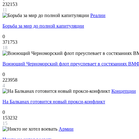
232153
11
Реалии
Борьба за мир до полной капитуляции
0
371753
18
Воюющий Черноморский флот преуспевает в состязаниях ВМФ
0
223958
4
Концепции
На Балканах готовится новый прокси-конфликт
0
153232
15
Армии