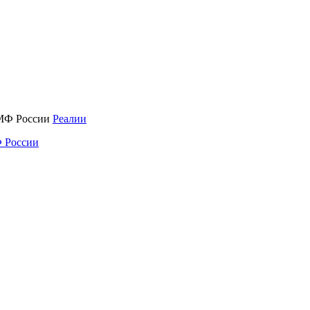
Реалии
 России