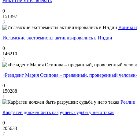
Никто не хотел воевать
0
151397
3
Войны и
Исламские экстремисты активизировались в Индии
0
146210
2
«Резидент Мария Осипова – преданный, проверенный человек
0
150288
1
Реалии
Карфаген должен быть разрушен: судьба у него такая
0
205633
7