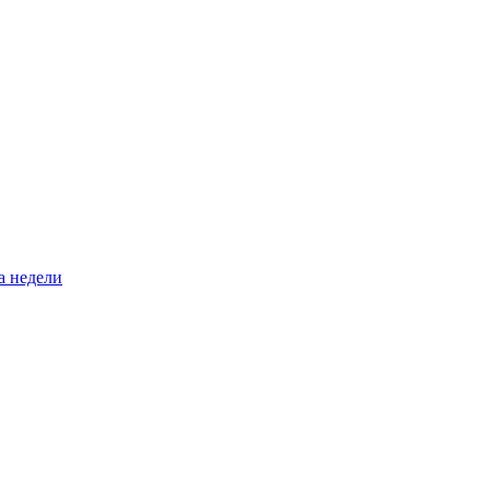
а недели