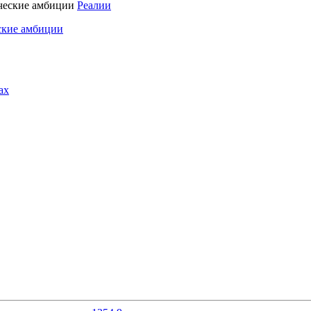
Реалии
ские амбиции
ах