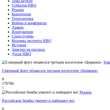
Тема недели
События НВО
Реалии
Концепции
Геополитика
Войны и конфликты
Армии
Вооружения
Спецслужбы
Колонка эксперта НВО
История
Заметки на погонах
Досье НВО
Тем
Северный флот обзавелся третьим носителем «Циркона»
0
170766
8
Реалии
Российские бомбы умнеют и набирают вес
0