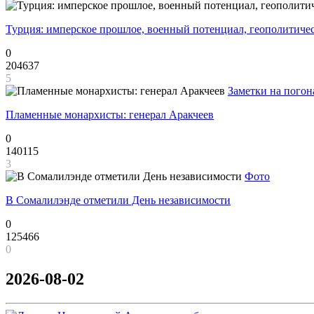
Турция: имперское прошлое, военный потенциал, геополитиче
0
204637
5
Заметки на погон
Пламенные монархисты: генерал Аракчеев
0
140115
3
Фото
В Сомалилэнде отметили День независимости
0
125466
0
2026-08-02