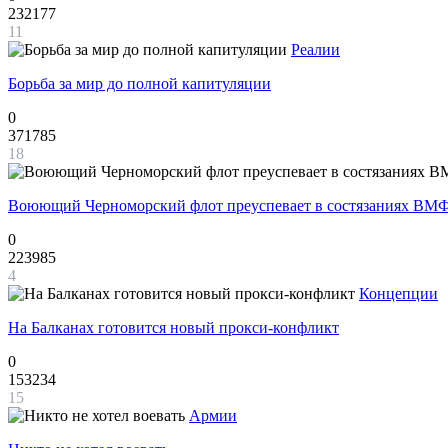
232177
11
Реалии
Борьба за мир до полной капитуляции
0
371785
18
Воюющий Черноморский флот преуспевает в состязаниях ВМФ
0
223985
4
Концепции
На Балканах готовится новый прокси-конфликт
0
153234
15
Армии