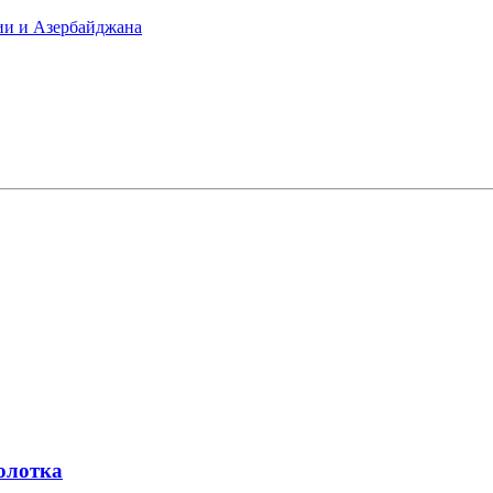
ии и Азербайджана
олотка