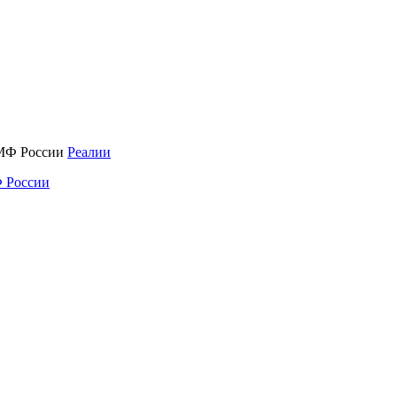
Реалии
 России