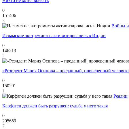
Никто не хотел воевать
0
151406
3
Войны и
Исламские экстремисты активизировались в Индии
0
146213
2
«Резидент Мария Осипова – преданный, проверенный человек
0
150291
1
Реалии
Карфаген должен быть разрушен: судьба у него такая
0
205659
7