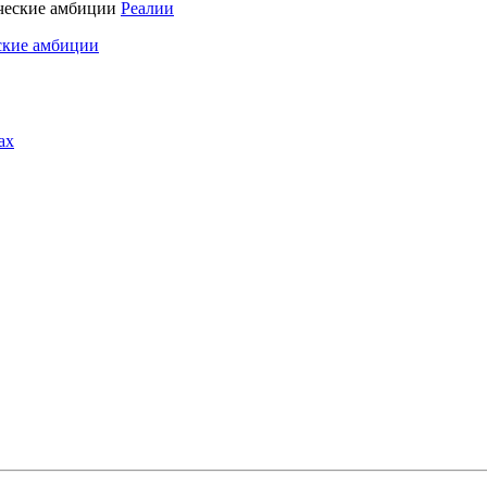
Реалии
ские амбиции
ах