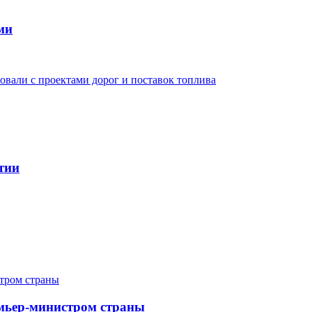
ми
овали с проектами дорог и поставок топлива
тии
мьер-министром страны