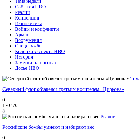
Тема недели
События НВО
Реалии
Концепции
Геополитика
Войны и конфликты
Армии
Вооружения
Спецслужбы
Колонка эксперта НВО
История
Заметки на погонах
Досье НВО
Тем
Северный флот обзавелся третьим носителем «Циркона»
0
170776
8
Реалии
Российские бомбы умнеют и набирают вес
0