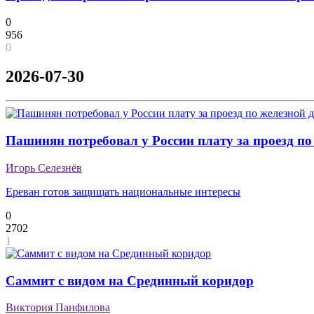
0
956
0
2026-07-30
Пашинян потребовал у России плату за проезд по
Игорь Селезнёв
Ереван готов защищать национальные интересы
0
2702
1
Саммит с видом на Срединный коридор
Виктория Панфилова