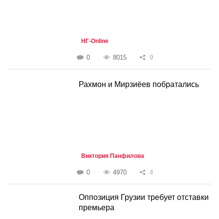
НГ-Online
0
8015
9
Рахмон и Мирзиёев побратались
Виктория Панфилова
0
4970
4
Оппозиция Грузии требует отставки
премьера