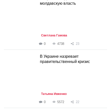
молдавскую власть
Светлана Гамова
0
4738
23
В Украине назревает
правительственный кризис
Татьяна Ивженко
0
5572
22