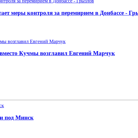
ает меры контроля за перемирием в Донбассе - Гр
 вместо Кучмы возглавил Евгений Марчук
ни под Минск