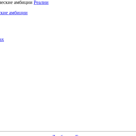
Реалии
ские амбиции
ах