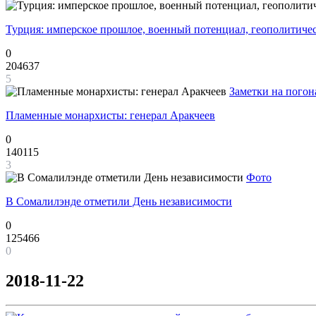
Турция: имперское прошлое, военный потенциал, геополитиче
0
204637
5
Заметки на погон
Пламенные монархисты: генерал Аракчеев
0
140115
3
Фото
В Сомалилэнде отметили День независимости
0
125466
0
2018-11-22