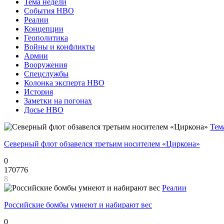
Тема недели
События НВО
Реалии
Концепции
Геополитика
Войны и конфликты
Армии
Вооружения
Спецслужбы
Колонка эксперта НВО
История
Заметки на погонах
Досье НВО
Тем
Северный флот обзавелся третьим носителем «Циркона»
0
170776
8
Реалии
Российские бомбы умнеют и набирают вес
0