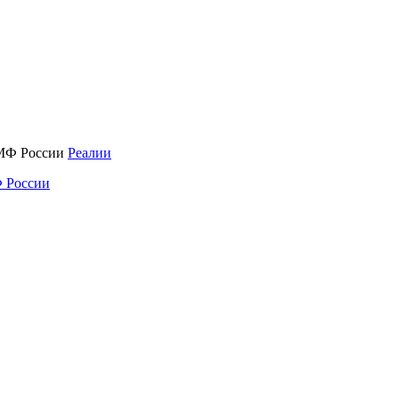
Реалии
 России