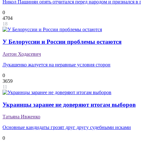
Никол Пашинян опять отчитался перед народом и признался в
0
4704
18
У Белоруссии и России проблемы остаются
Антон Ходасевич
Лукашенко жалуется на неравные условия сторон
0
3659
11
Украинцы заранее не доверяют итогам выборов
Татьяна Ивженко
Основные кандидаты грозят друг другу судебными исками
0