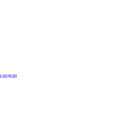
а недели