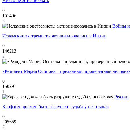
Никто не хотел воевать
0
151406
3
Войны и
Исламские экстремисты активизировались в Индии
0
146213
2
«Резидент Мария Осипова – преданный, проверенный человек
0
150291
1
Реалии
Карфаген должен быть разрушен: судьба у него такая
0
205659
7