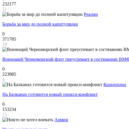
232177
11
Реалии
Борьба за мир до полной капитуляции
0
371785
18
Воюющий Черноморский флот преуспевает в состязаниях ВМФ
0
223985
4
Концепции
На Балканах готовится новый прокси-конфликт
0
153234
15
Армии