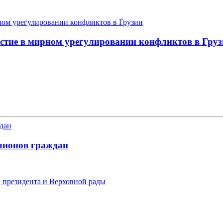
астие в мирном урегулировании конфликтов в Гру
лионов граждан
х президента и Верховной рады