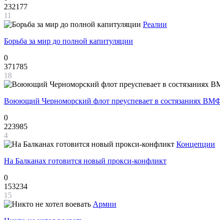
232177
11
Реалии
Борьба за мир до полной капитуляции
0
371785
18
Воюющий Черноморский флот преуспевает в состязаниях ВМФ
0
223985
4
Концепции
На Балканах готовится новый прокси-конфликт
0
153234
15
Армии