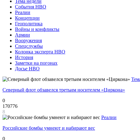
Тема недели
События НВО
Реалии
Концепции
Геополитика
Войны и конфликты
Армии
Вооружения
Спецслужбы
Колонка эксперта НВО
История
Заметки на погонах
Досье НВО
Тем
Северный флот обзавелся третьим носителем «Циркона»
0
170776
8
Реалии
Российские бомбы умнеют и набирают вес
0