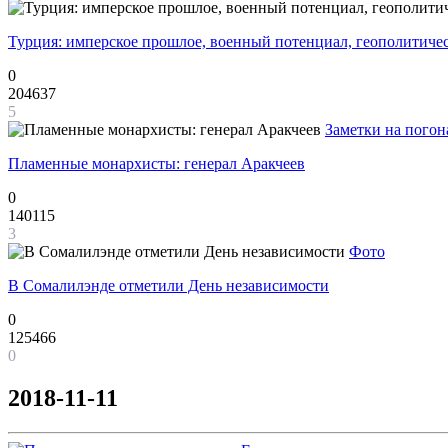
Турция: имперское прошлое, военный потенциал, геополитиче
0
204637
5
Заметки на погон
Пламенные монархисты: генерал Аракчеев
0
140115
3
Фото
В Сомалилэнде отметили День независимости
0
125466
0
2018-11-11