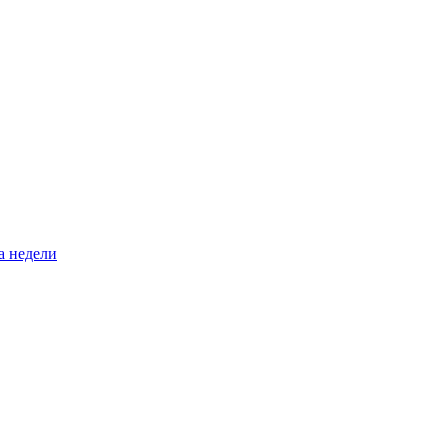
а недели