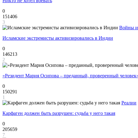
Никто не хотел воевать
0
151406
3
Войны и
Исламские экстремисты активизировались в Индии
0
146213
2
«Резидент Мария Осипова – преданный, проверенный человек
0
150291
1
Реалии
Карфаген должен быть разрушен: судьба у него такая
0
205659
7