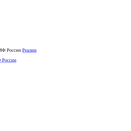
Реалии
 России