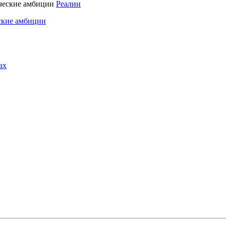
Реалии
ские амбиции
ах