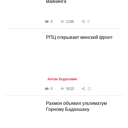
майнинга
0
2196
0
РПЦ открывает минский фронт
Антон Ходасевич
0
5610
21
Рахмон объявил ультиматум
Горному Бадахшану