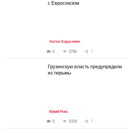
с Евросоюзом
Антон Ходасевич
0
3796
7
Грузинскую власть предупредили
из тюрьмы
Юрий Рокс
0
3339
7