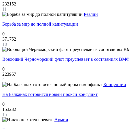
232152
11
Реалии
Борьба за мир до полной капитуляции
0
371752
18
Воюющий Черноморский флот преуспевает в состязаниях ВМФ
0
223957
4
Концепции
На Балканах готовится новый прокси-конфликт
0
153232
15
Армии