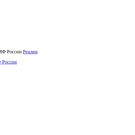
Реалии
 России