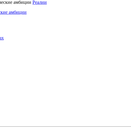
Реалии
ские амбиции
ах