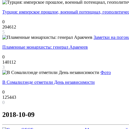
Турция: имперское прошлое, военный потенциал, геополитиче
0
204612
5
Заметки на погон
Пламенные монархисты: генерал Аракчеев
0
140112
3
Фото
В Сомалилэнде отметили День независимости
0
125443
0
2018-10-09