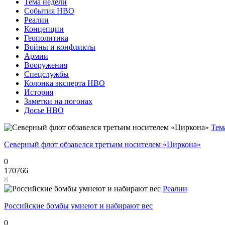
Тема недели
События НВО
Реалии
Концепции
Геополитика
Войны и конфликты
Армии
Вооружения
Спецслужбы
Колонка эксперта НВО
История
Заметки на погонах
Досье НВО
Тем
Северный флот обзавелся третьим носителем «Циркона»
0
170766
8
Реалии
Российские бомбы умнеют и набирают вес
0