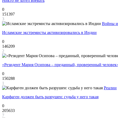
Никто не хотел воевать
0
151397
3
Войны и
Исламские экстремисты активизировались в Индии
0
146209
2
«Резидент Мария Осипова – преданный, проверенный человек
0
150288
1
Реалии
Карфаген должен быть разрушен: судьба у него такая
0
205633
7