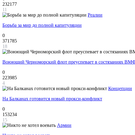
232177
11
Реалии
Борьба за мир до полной капитуляции
0
371785
18
Воюющий Черноморский флот преуспевает в состязаниях ВМФ
0
223985
4
Концепции
На Балканах готовится новый прокси-конфликт
0
153234
15
Армии