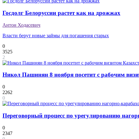
Госдолг Белоруссии растет как на дрожжах
Антон Ходасевич
Власти берут новые займы для погашения старых
0
3525
2
Никол Пашинян 8 ноября посетит с рабочим визи
0
2262
0
Переговорный процесс по урегулированию нагор
0
2347
0