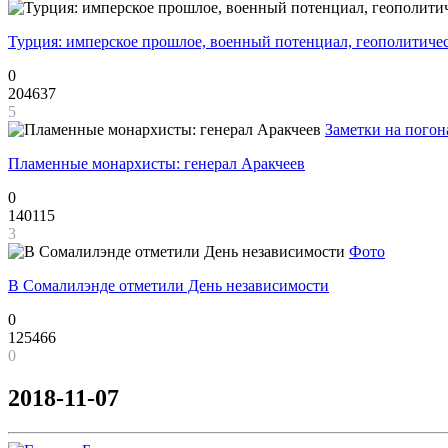
Турция: имперское прошлое, военный потенциал, геополитиче
0
204637
5
Заметки на погон
Пламенные монархисты: генерал Аракчеев
0
140115
3
Фото
В Сомалилэнде отметили День независимости
0
125466
0
2018-11-07