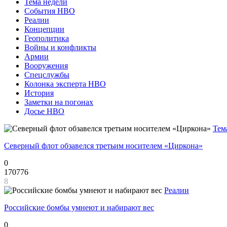
Тема недели
События НВО
Реалии
Концепции
Геополитика
Войны и конфликты
Армии
Вооружения
Спецслужбы
Колонка эксперта НВО
История
Заметки на погонах
Досье НВО
Тем
Северный флот обзавелся третьим носителем «Циркона»
0
170776
8
Реалии
Российские бомбы умнеют и набирают вес
0