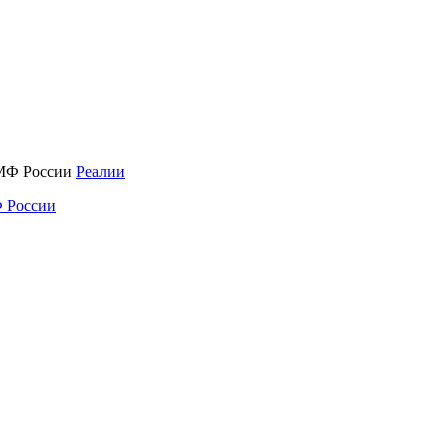
Реалии
 России