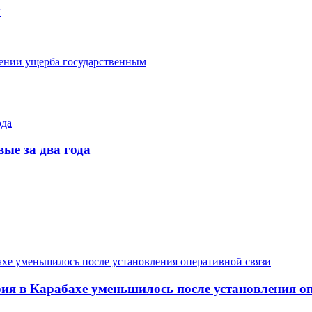
у
ении ущерба государственным
ые за два года
я в Карабахе уменьшилось после установления оп