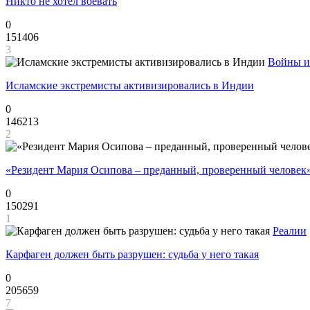
Никто не хотел воевать
0
151406
3
Войны и
Исламские экстремисты активизировались в Индии
0
146213
2
«Резидент Мария Осипова – преданный, проверенный человек
0
150291
1
Реалии
Карфаген должен быть разрушен: судьба у него такая
0
205659
7