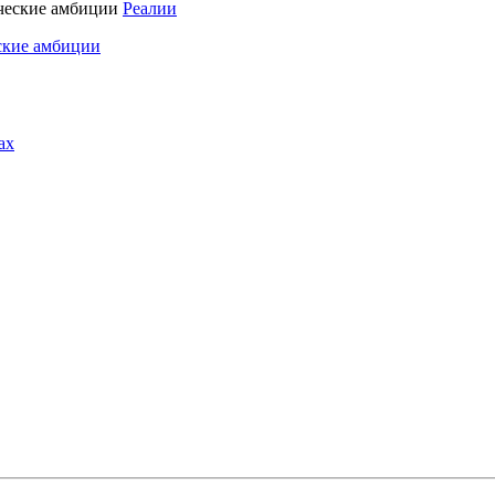
Реалии
ские амбиции
ах