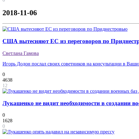
2018-11-06
США вытесняют ЕС из переговоров по Приднест
Светлана Гамова
Игорь Додон послал своих советников на консультации в Ваш
0
4638
12
Лукашенко не видит необходимости в создании вое
0
1628
0