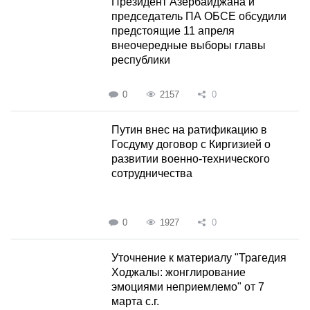
Президент Азербайджана и
председатель ПА ОБСЕ обсудили
предстоящие 11 апреля
внеочередные выборы главы
республики
0
2157
0
Путин внес на ратификацию в
Госдуму договор с Киргизией о
развитии военно-технического
сотрудничества
0
1927
0
Уточнение к материалу "Трагедия
Ходжалы: жонглирование
эмоциями неприемлемо" от 7
марта с.г.