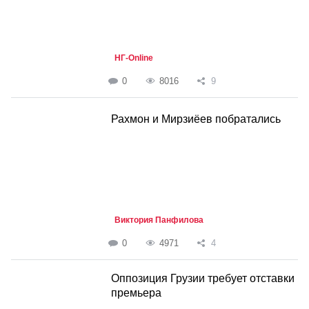
НГ-Online
0
8016
9
Рахмон и Мирзиёев побратались
Виктория Панфилова
0
4971
4
Оппозиция Грузии требует отставки
премьера