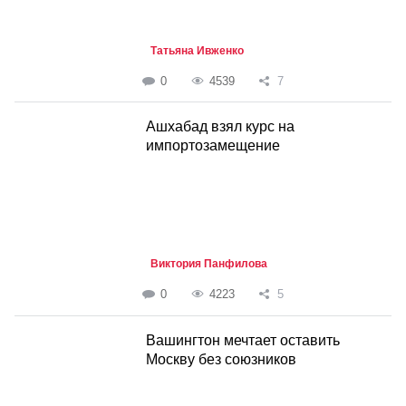
Татьяна Ивженко
0
4539
7
Ашхабад взял курс на
импортозамещение
Виктория Панфилова
0
4223
5
Вашингтон мечтает оставить
Москву без союзников