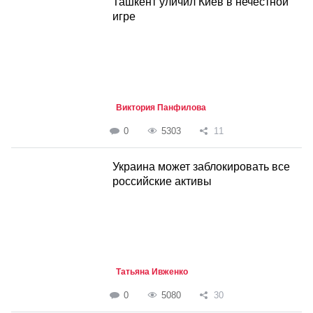
Ташкент уличил Киев в нечестной
игре
Виктория Панфилова
0
5303
11
Украина может заблокировать все
российские активы
Татьяна Ивженко
0
5080
30