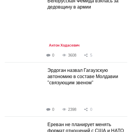
Белорусская Фемида взялась за
дедовщину в армии
Антон Ходасевич
0
3608
5
Эрдоган назвал Гагаузскую
автономию в составе Молдавии
"связующим звеном"
0
2398
0
Ереван не планирует менять
формат отношений с США и НАТО