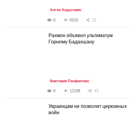
Антон Ходасевич
0
5610
21
Рахмон объявил ультиматум
Горному Бадахшану
Виктория Панфилова
0
12108
43
Украинцам не позволят церковных
войн