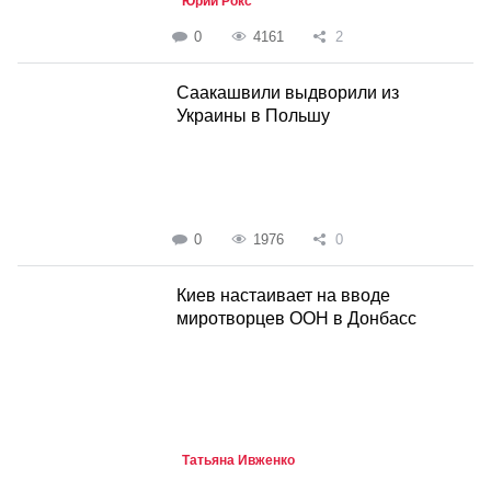
Юрий Рокс
0
4161
2
Саакашвили выдворили из
Украины в Польшу
0
1976
0
Киев настаивает на вводе
миротворцев ООН в Донбасс
Татьяна Ивженко