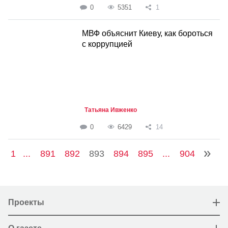
0
5351
1
МВФ объяснит Киеву, как бороться
с коррупцией
Татьяна Ивженко
0
6429
14
1
...
891
892
893
894
895
...
904
Проекты