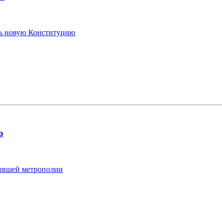
ть новую Конституцию
ю
бывшей метрополии