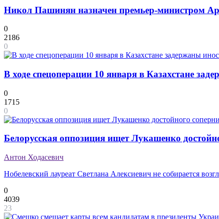
Никол Пашинян назначен премьер-министром А
0
2186
0
В ходе спецоперации 10 января в Казахстане зад
0
1715
0
Белорусская оппозиция ищет Лукашенко достойн
Антон Ходасевич
Нобелевский лауреат Светлана Алексиевич не собирается возгл
0
4039
23