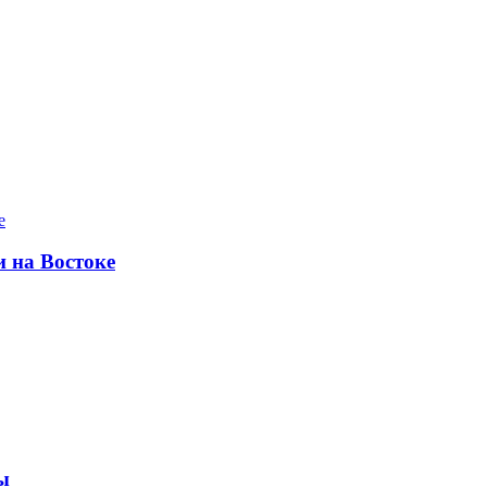
и на Востоке
ы