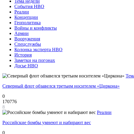
Тема недели
События НВО
Реалии
Концепции
Геополитика
Войны и конфликты
Армии
Вооружения
Спецслужбы
Колонка эксперта НВО
История
Заметки на погонах
Досье НВО
Тем
Северный флот обзавелся третьим носителем «Циркона»
0
170776
8
Реалии
Российские бомбы умнеют и набирают вес
0