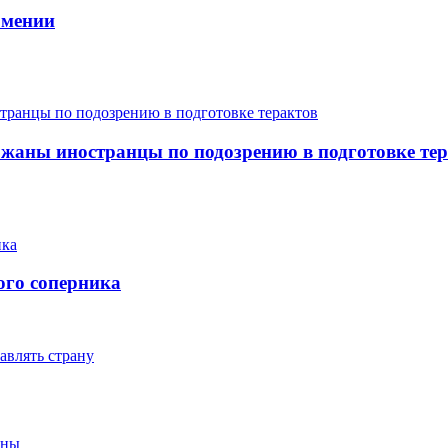
рмении
ержаны иностранцы по подозрению в подготовке те
ого соперника
авлять страну