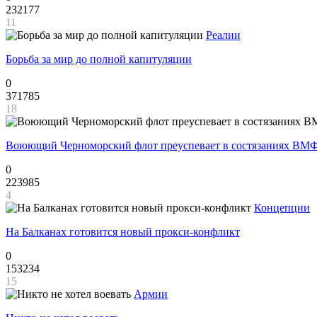
232177
11
Реалии
Борьба за мир до полной капитуляции
0
371785
18
Воюющий Черноморский флот преуспевает в состязаниях ВМФ
0
223985
4
Концепции
На Балканах готовится новый прокси-конфликт
0
153234
15
Армии