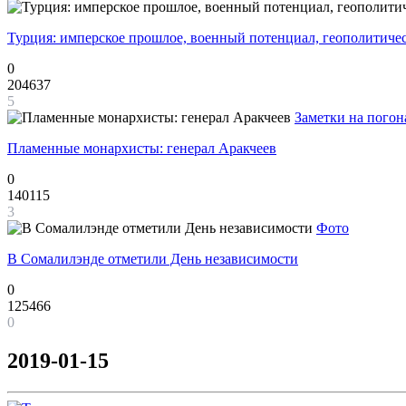
Турция: имперское прошлое, военный потенциал, геополитиче
0
204637
5
Заметки на погон
Пламенные монархисты: генерал Аракчеев
0
140115
3
Фото
В Сомалилэнде отметили День независимости
0
125466
0
2019-01-15