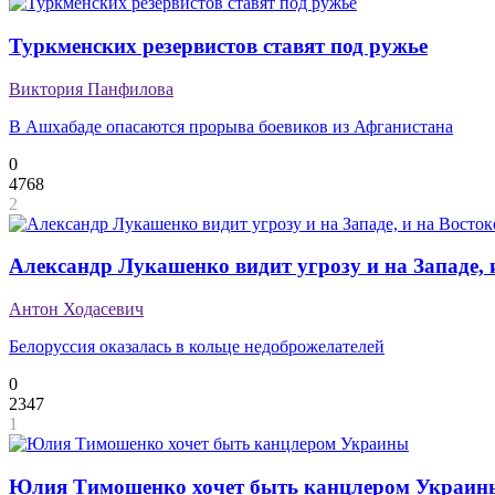
Туркменских резервистов ставят под ружье
Виктория Панфилова
В Ашхабаде опасаются прорыва боевиков из Афганистана
0
4768
2
Александр Лукашенко видит угрозу и на Западе, 
Антон Ходасевич
Белоруссия оказалась в кольце недоброжелателей
0
2347
1
Юлия Тимошенко хочет быть канцлером Украин