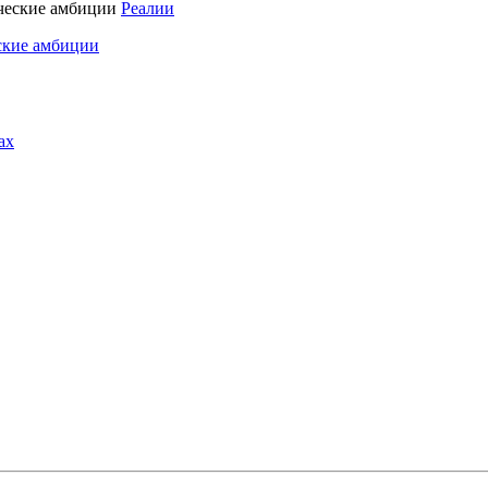
Реалии
ские амбиции
ах