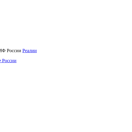
Реалии
 России