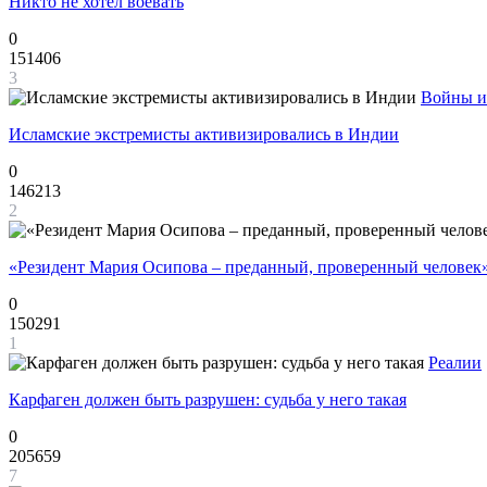
Никто не хотел воевать
0
151406
3
Войны и
Исламские экстремисты активизировались в Индии
0
146213
2
«Резидент Мария Осипова – преданный, проверенный человек
0
150291
1
Реалии
Карфаген должен быть разрушен: судьба у него такая
0
205659
7