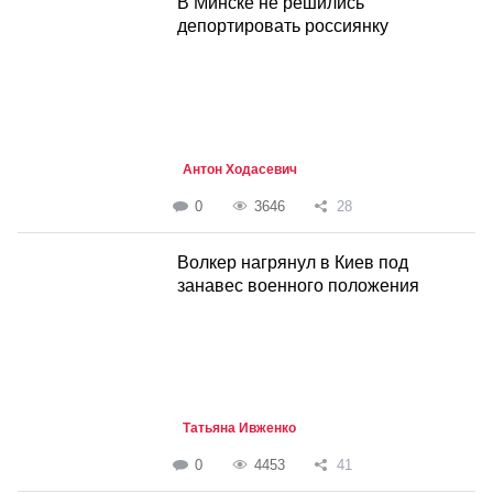
В Минске не решились
депортировать россиянку
Антон Ходасевич
0
3646
28
Волкер нагрянул в Киев под
занавес военного положения
Татьяна Ивженко
0
4453
41