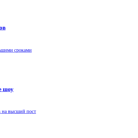
ов
льшими сроками
е шоу
в на высший пост