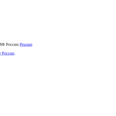
Реалии
 России