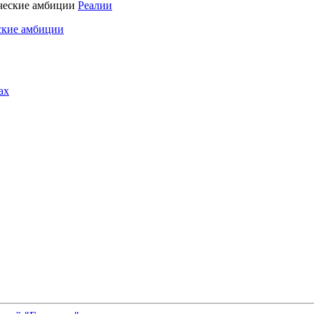
Реалии
ские амбиции
ах