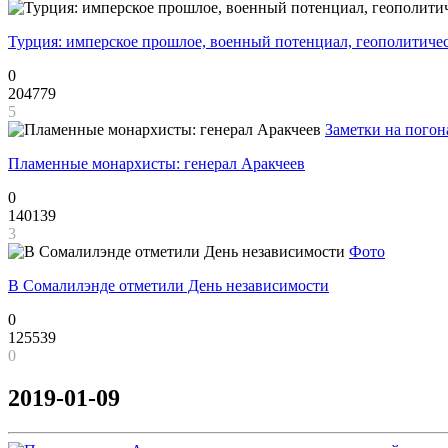
Турция: имперское прошлое, военный потенциал, геополитиче
0
204779
5
Заметки на погон
Пламенные монархисты: генерал Аракчеев
0
140139
3
Фото
В Сомалилэнде отметили День независимости
0
125539
0
2019-01-09