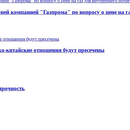
ней компанией "Газпрома" по вопросу о цене на г
о-китайские отношения будут пресечены
прочность