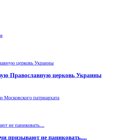
ом
новую Православную церковь Украины
ви Московского патриархата
ачи призывают не паниковать....