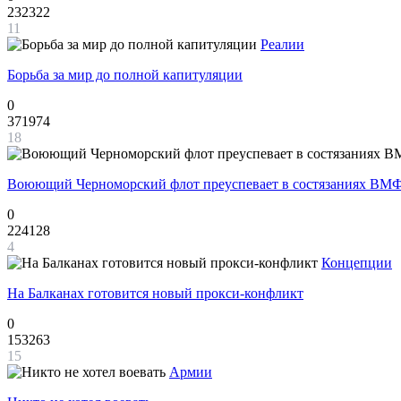
232322
11
Реалии
Борьба за мир до полной капитуляции
0
371974
18
Воюющий Черноморский флот преуспевает в состязаниях ВМФ
0
224128
4
Концепции
На Балканах готовится новый прокси-конфликт
0
153263
15
Армии