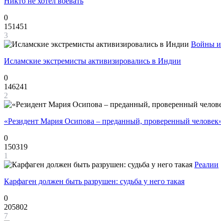
Никто не хотел воевать
0
151451
3
Войны и
Исламские экстремисты активизировались в Индии
0
146241
2
«Резидент Мария Осипова – преданный, проверенный человек
0
150319
1
Реалии
Карфаген должен быть разрушен: судьба у него такая
0
205802
7