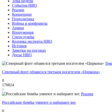
Тема недели
События НВО
Реалии
Концепции
Геополитика
Войны и конфликты
Армии
Вооружения
Спецслужбы
Колонка эксперта НВО
История
Заметки на погонах
Досье НВО
Тем
Северный флот обзавелся третьим носителем «Циркона»
0
170824
8
Реалии
Российские бомбы умнеют и набирают вес
0