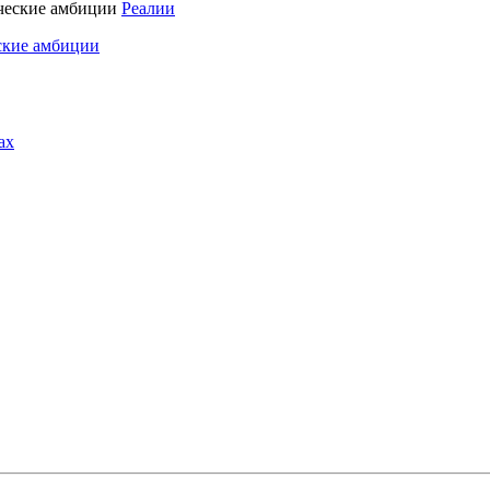
Реалии
ские амбиции
ах