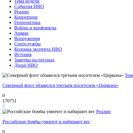
Тема недели
События НВО
Реалии
Концепции
Геополитика
Войны и конфликты
Армии
Вооружения
Спецслужбы
Колонка эксперта НВО
История
Заметки на погонах
Досье НВО
Тем
Северный флот обзавелся третьим носителем «Циркона»
0
170751
8
Реалии
Российские бомбы умнеют и набирают вес
0