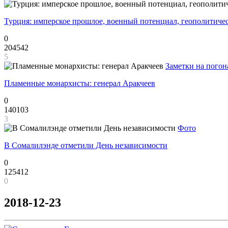
Турция: имперское прошлое, военный потенциал, геополитиче
0
204542
5
Заметки на погон
Пламенные монархисты: генерал Аракчеев
0
140103
3
Фото
В Сомалилэнде отметили День независимости
0
125412
0
2018-12-23