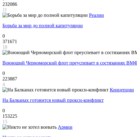
232086
11
Реалии
Борьба за мир до полной капитуляции
0
371671
18
Воюющий Черноморский флот преуспевает в состязаниях ВМФ
0
223887
4
Концепции
На Балканах готовится новый прокси-конфликт
0
153225
15
Армии