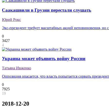
Саакашвили в Грузии перестали слушать
Юрий Рокс
Экс-президент требует масштабных акций неповиновения, но с
0
3427
4
Украина может объявить войну России
Татьяна Ивженко
Оппозиция опасается, что власть попытается сорвать президен
0
7925
19
2018-12-20