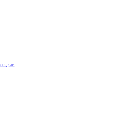
а недели