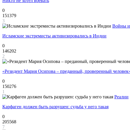
Никто не хотел воевать
0
151379
3
Войны и
Исламские экстремисты активизировались в Индии
0
146202
2
«Резидент Мария Осипова – преданный, проверенный человек
0
150276
1
Реалии
Карфаген должен быть разрушен: судьба у него такая
0
205568
7