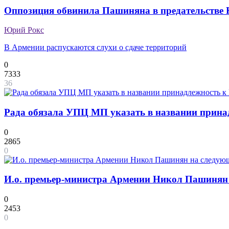
Оппозиция обвинила Пашиняна в предательстве 
Юрий Рокс
В Армении распускаются слухи о сдаче территорий
0
7333
36
Рада обязала УПЦ МП указать в названии прина
0
2865
0
И.о. премьер-министра Армении Никол Пашинян 
0
2453
0