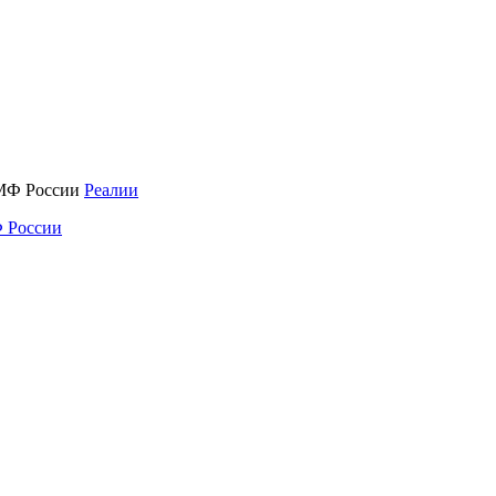
Реалии
 России