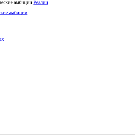
Реалии
ские амбиции
ах