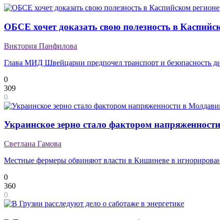
ОБСЕ хочет доказать свою полезность в Каспийс
Виктория Панфилова
Глава МИД Швейцарии предпочел транспорт и безопасность ди
0
309
0
Украинское зерно стало фактором напряженност
Светлана Гамова
Местные фермеры обвиняют власти в Кишиневе в игнорирован
0
360
0