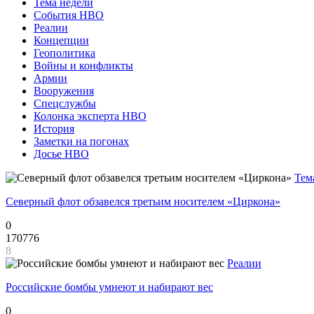
Тема недели
События НВО
Реалии
Концепции
Геополитика
Войны и конфликты
Армии
Вооружения
Спецслужбы
Колонка эксперта НВО
История
Заметки на погонах
Досье НВО
Тем
Северный флот обзавелся третьим носителем «Циркона»
0
170776
8
Реалии
Российские бомбы умнеют и набирают вес
0