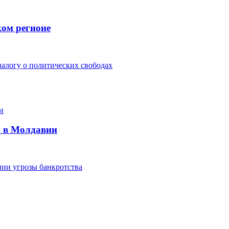
ком регионе
алогу о политических свободах
и в Молдавии
ии угрозы банкротства