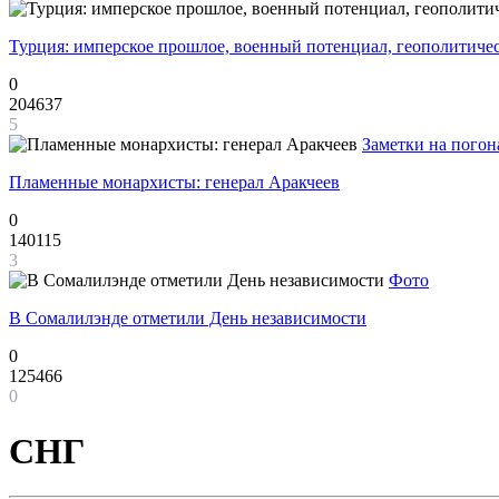
Турция: имперское прошлое, военный потенциал, геополитиче
0
204637
5
Заметки на погон
Пламенные монархисты: генерал Аракчеев
0
140115
3
Фото
В Сомалилэнде отметили День независимости
0
125466
0
СНГ