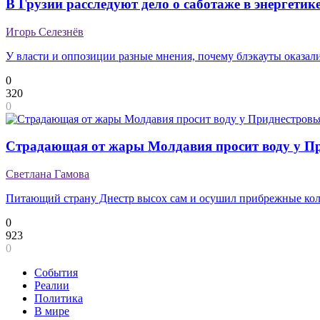
В Грузии расследуют дело о саботаже в энергетик
Игорь Селезнёв
У власти и оппозиции разные мнения, почему блэкауты оказал
0
320
0
Страдающая от жары Молдавия просит воду у П
Светлана Гамова
Питающий страну Днестр высох сам и осушил прибрежные ко
0
923
0
События
Реалии
Политика
В мире