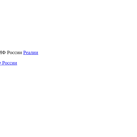
Реалии
 России