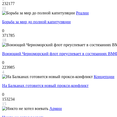
232177
11
Реалии
Борьба за мир до полной капитуляции
0
371785
18
Воюющий Черноморский флот преуспевает в состязаниях ВМФ
0
223985
4
Концепции
На Балканах готовится новый прокси-конфликт
0
153234
15
Армии