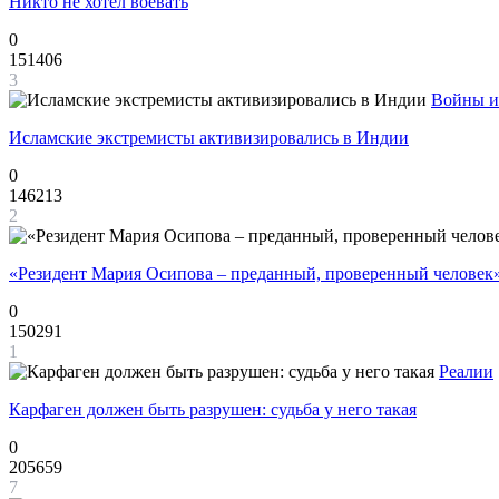
Никто не хотел воевать
0
151406
3
Войны и
Исламские экстремисты активизировались в Индии
0
146213
2
«Резидент Мария Осипова – преданный, проверенный человек
0
150291
1
Реалии
Карфаген должен быть разрушен: судьба у него такая
0
205659
7