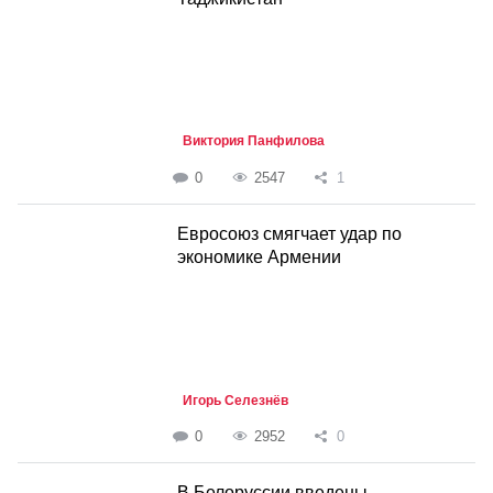
Виктория Панфилова
0
2547
1
Евросоюз смягчает удар по
экономике Армении
Игорь Селезнёв
0
2952
0
В Белоруссии введены