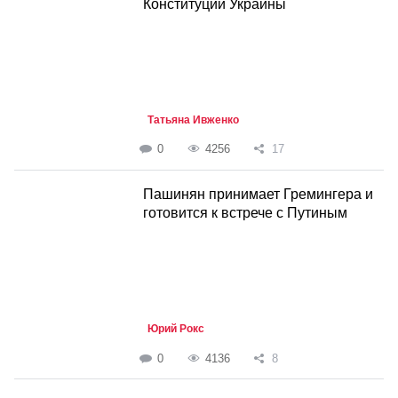
Конституции Украины
Татьяна Ивженко
0
4256
17
Пашинян принимает Гремингера и
готовится к встрече с Путиным
Юрий Рокс
0
4136
8