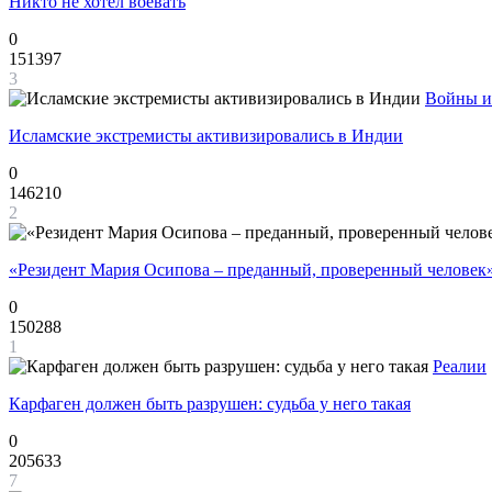
Никто не хотел воевать
0
151397
3
Войны и
Исламские экстремисты активизировались в Индии
0
146210
2
«Резидент Мария Осипова – преданный, проверенный человек
0
150288
1
Реалии
Карфаген должен быть разрушен: судьба у него такая
0
205633
7