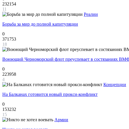
232154
11
Реалии
Борьба за мир до полной капитуляции
0
371753
18
Воюющий Черноморский флот преуспевает в состязаниях ВМФ
0
223958
4
Концепции
На Балканах готовится новый прокси-конфликт
0
153232
15
Армии