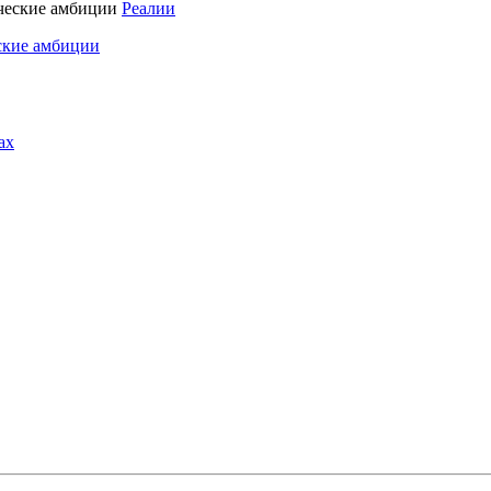
Реалии
ские амбиции
ах