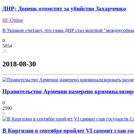
ДНР: Донецк отомстит за убийство Захарченко
НГ-Online
В Украине считают, что глава ДНР стал жертвой "междоусобны
0
5054
21
2018-08-30
Правительство Армении намерено криминализиров
0
2590
0
В Киргизии в сентябре пройдет VI саммит глав г