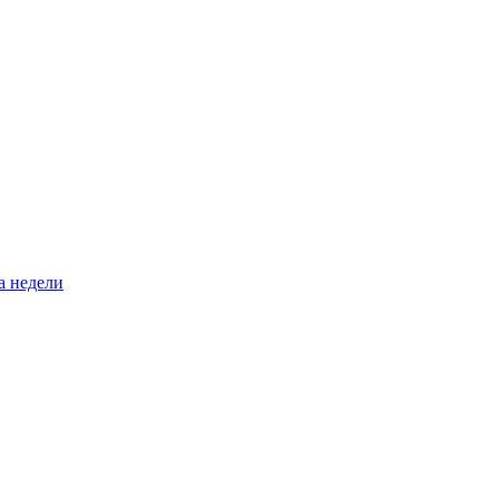
а недели