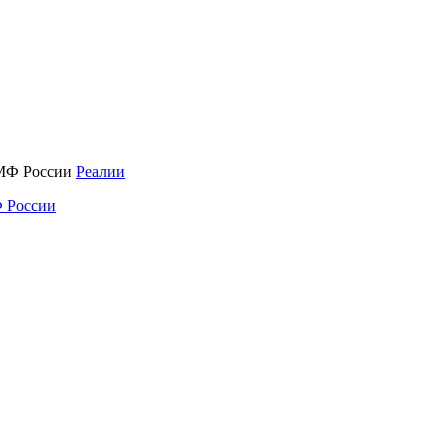
Реалии
 России