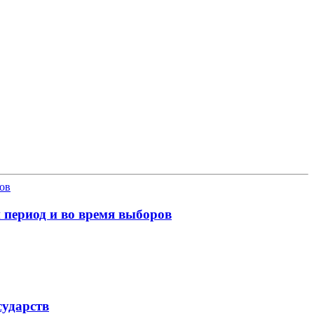
 период и во время выборов
сударств