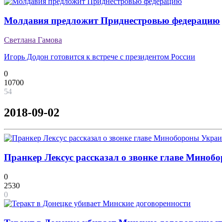
Молдавия предложит Приднестровью федерацию
Светлана Гамова
Игорь Додон готовится к встрече с президентом России
0
10700
54
2018-09-02
Пранкер Лексус рассказал о звонке главе Мино
0
2530
0