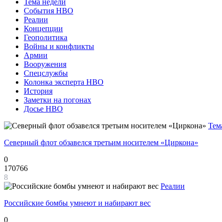
Тема недели
События НВО
Реалии
Концепции
Геополитика
Войны и конфликты
Армии
Вооружения
Спецслужбы
Колонка эксперта НВО
История
Заметки на погонах
Досье НВО
Тем
Северный флот обзавелся третьим носителем «Циркона»
0
170766
8
Реалии
Российские бомбы умнеют и набирают вес
0