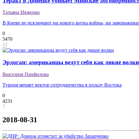
Теракт в Донецке убивает Минские договореннос
Татьяна Ивженко
В Киеве не исключают ни нового витка войны, ни заморажива
0
5470
22
Эрдоган: американцы ведут себя как дикие волки
Виктория Панфилова
Турция меняет вектор сотрудничества в пользу Востока
0
4231
7
2018-08-31