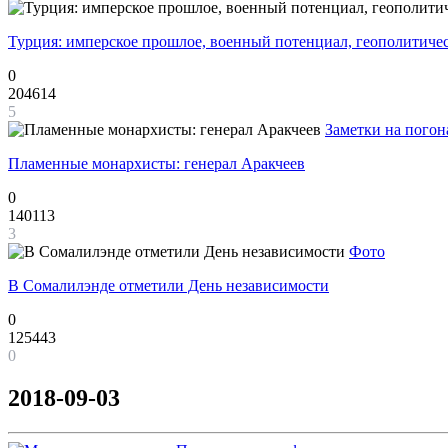
Турция: имперское прошлое, военный потенциал, геополитиче
0
204614
5
Заметки на погон
Пламенные монархисты: генерал Аракчеев
0
140113
3
Фото
В Сомалилэнде отметили День независимости
0
125443
0
2018-09-03