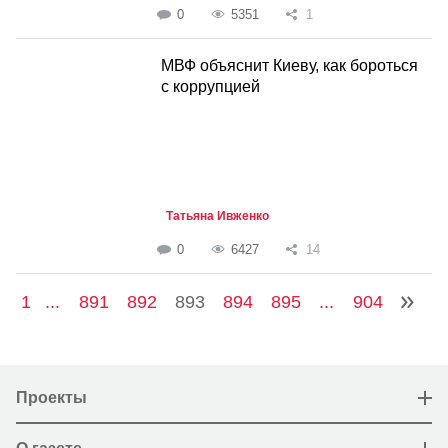
0
5351
1
МВФ объяснит Киеву, как бороться
с коррупцией
Татьяна Ивженко
0
6427
14
1
...
891
892
893
894
895
...
904
Проекты