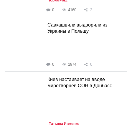
Юрий Рокс
0
4160
2
Саакашвили выдворили из
Украины в Польшу
0
1974
0
Киев настаивает на вводе
миротворцев ООН в Донбасс
Татьяна Ивженко