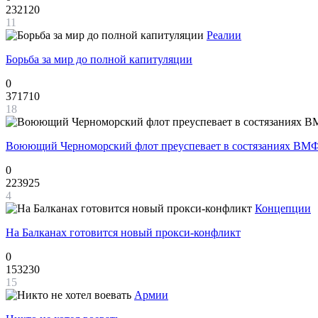
232120
11
Реалии
Борьба за мир до полной капитуляции
0
371710
18
Воюющий Черноморский флот преуспевает в состязаниях ВМФ
0
223925
4
Концепции
На Балканах готовится новый прокси-конфликт
0
153230
15
Армии