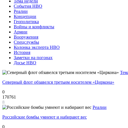
Тема недели
События НВО
Реалии
Концепции
Геополитика
Войны и конфликты
Армии
Вооружения
Спецслужбы
Колонка эксперта НВО
История
Заметки на погонах
Досье НВО
Тем
Северный флот обзавелся третьим носителем «Циркона»
0
170761
8
Реалии
Российские бомбы умнеют и набирают вес
0