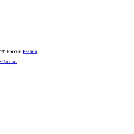
Реалии
 России