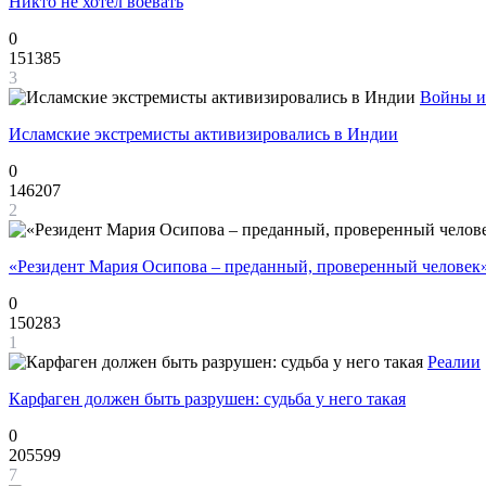
Никто не хотел воевать
0
151385
3
Войны и
Исламские экстремисты активизировались в Индии
0
146207
2
«Резидент Мария Осипова – преданный, проверенный человек
0
150283
1
Реалии
Карфаген должен быть разрушен: судьба у него такая
0
205599
7