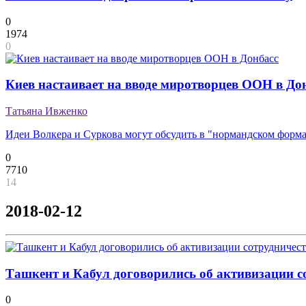
0
1974
0
Киев настаивает на вводе миротворцев ООН в До
Татьяна Ивженко
Идеи Волкера и Суркова могут обсудить в "нормандском форма
0
7710
14
2018-02-12
Ташкент и Кабул договорились об активизации со
0