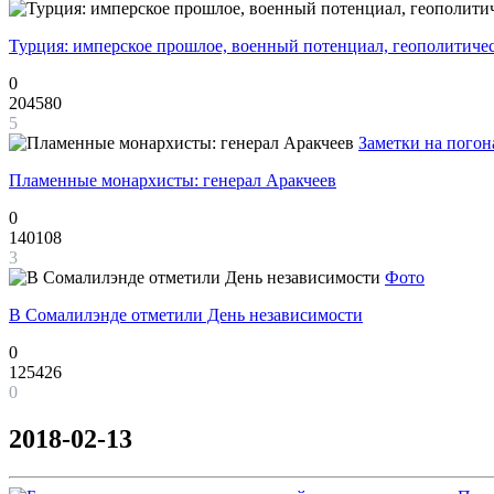
Турция: имперское прошлое, военный потенциал, геополитиче
0
204580
5
Заметки на погон
Пламенные монархисты: генерал Аракчеев
0
140108
3
Фото
В Сомалилэнде отметили День независимости
0
125426
0
2018-02-13