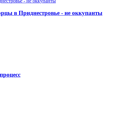
орцы в Приднестровье - не оккупанты
процесс