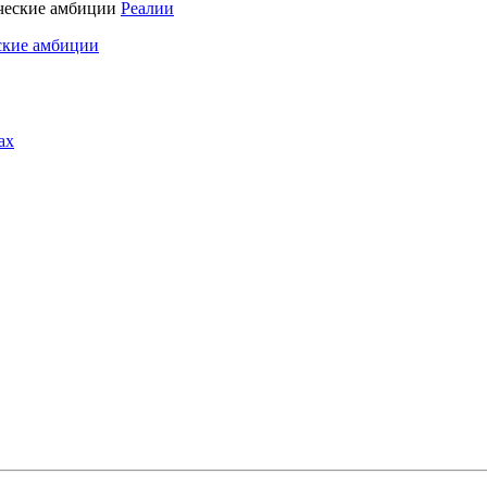
Реалии
ские амбиции
ах