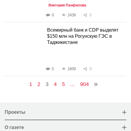
Виктория Панфилова
0
2439
0
Всемирный банк и CDP выделят
$150 млн на Рогунскую ГЭС в
Таджикистане
0
1609
0
1
2
3
4
5
...
904
Проекты
О газете