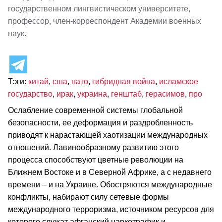
государственном лингвистическом университете,
профессор, член-корреспондент Академии военных
наук.
Тэги:
китай
,
сша
,
нато
,
гибридная война
,
исламское
государство
,
ирак
,
украина
,
генштаб
,
герасимов
,
про
Ослабление современной системы глобальной
безопасности, ее деформация и раздробленность
приводят к нарастающей хаотизации международных
отношений. Лавинообразному развитию этого
процесса способствуют цветные революции на
Ближнем Востоке и в Северной Африке, а с недавнего
времени – и на Украине. Обостряются международные
конфликты, набирают силу сетевые формы
международного терроризма, источником ресурсов для
которого служат афганский наркотрафик и