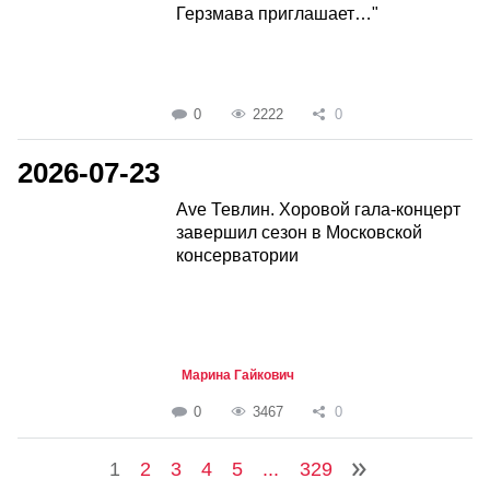
Герзмава приглашает…"
0
2222
0
2026-07-23
Ave Тевлин. Хоровой гала-концерт
завершил сезон в Московской
консерватории
Марина Гайкович
0
3467
0
1
2
3
4
5
...
329