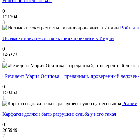
Никто не хотел воевать
0
151504
3
Войны и
Исламские экстремисты активизировались в Индии
0
146273
2
«Резидент Мария Осипова – преданный, проверенный человек
0
150353
1
Реалии
Карфаген должен быть разрушен: судьба у него такая
0
205949
7