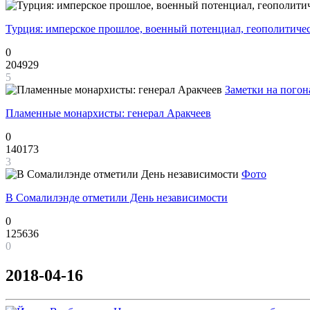
Турция: имперское прошлое, военный потенциал, геополитиче
0
204929
5
Заметки на погон
Пламенные монархисты: генерал Аракчеев
0
140173
3
Фото
В Сомалилэнде отметили День независимости
0
125636
0
2018-04-16