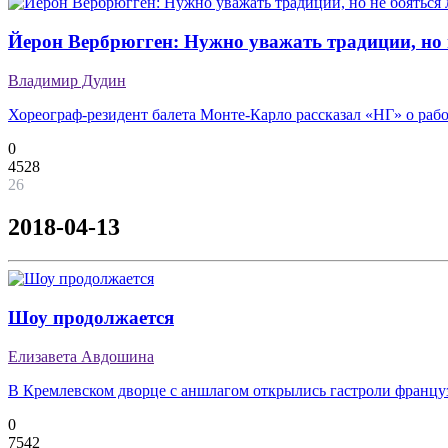
Йерон Вербрюгген: Нужно уважать традиции, но 
Владимир Дудин
Хореограф-резидент балета Монте-Карло рассказал «НГ» о рабо
0
4528
26
2018-04-13
Шоу продолжается
Елизавета Авдошина
В Кремлевском дворце с аншлагом открылись гастроли француз
0
7542