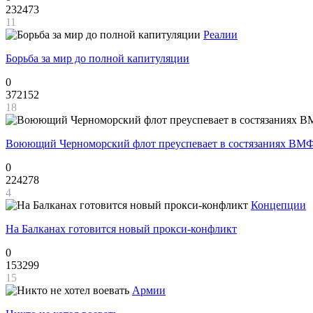
232473
11
Реалии
Борьба за мир до полной капитуляции
0
372152
18
Воюющий Черноморский флот преуспевает в состязаниях ВМФ
0
224278
4
Концепции
На Балканах готовится новый прокси-конфликт
0
153299
15
Армии