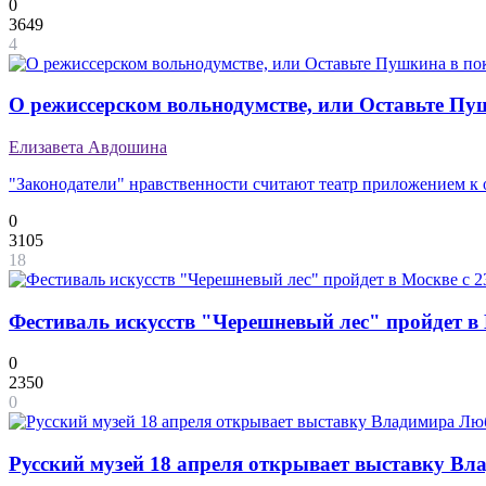
0
3649
4
О режиссерском вольнодумстве, или Оставьте Пу
Елизавета Авдошина
"Законодатели" нравственности считают театр приложением к 
0
3105
18
Фестиваль искусств "Черешневый лес" пройдет в 
0
2350
0
Русский музей 18 апреля открывает выставку В