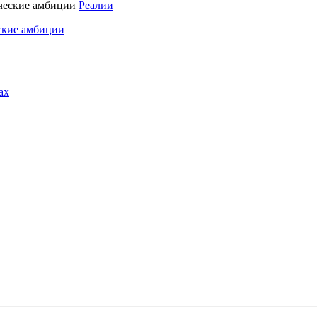
Реалии
ские амбиции
ах