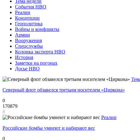
Тема недели
События НВО
Реалии
Концепции
Геополитика
Войны и конфликты
Армии
Вооружения
Спецслужбы
Колонка эксперта НВО
История
Заметки на погонах
Досье НВО
Тем
Северный флот обзавелся третьим носителем «Циркона»
0
170879
8
Реалии
Российские бомбы умнеют и набирают вес
0