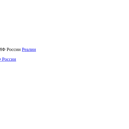
Реалии
 России