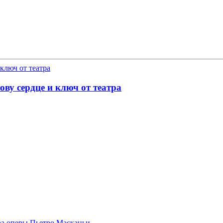
у сердце и ключ от театра
ра оперы Пьетро Масканьи