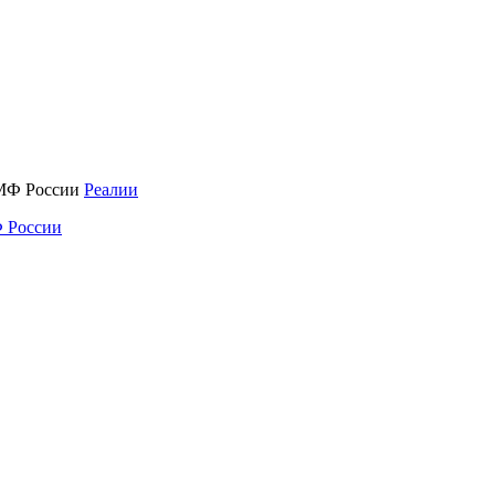
Реалии
 России