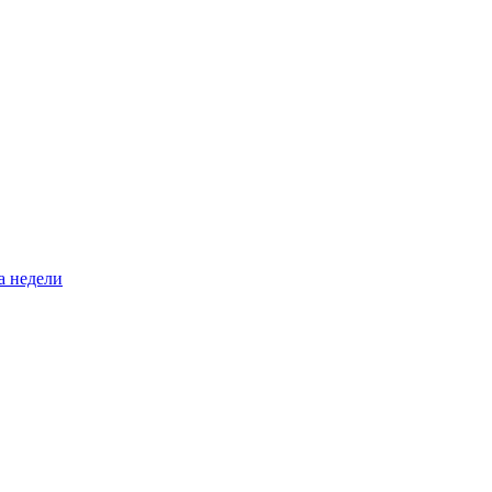
а недели