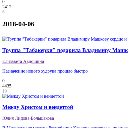
0
2412
6
2018-04-06
Труппа "Табакерки" подарила Владимиру Машков
Елизавета Авдошина
Назначение нового худрука прошло быстро
0
4435
19
Между Христом и вендеттой
Юлия Лидова-Большакова
В Музыкальном театре Республики Карелия состоялась премье