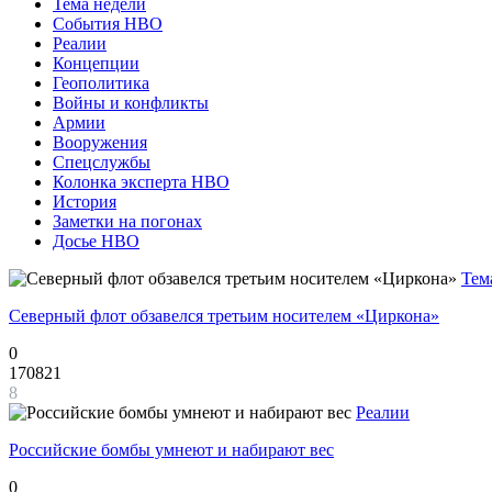
Тема недели
События НВО
Реалии
Концепции
Геополитика
Войны и конфликты
Армии
Вооружения
Спецслужбы
Колонка эксперта НВО
История
Заметки на погонах
Досье НВО
Тем
Северный флот обзавелся третьим носителем «Циркона»
0
170821
8
Реалии
Российские бомбы умнеют и набирают вес
0