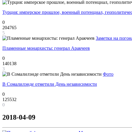
Турция: имперское прошлое, военный потенциал, геополитиче
0
204765
5
Заметки на погон
Пламенные монархисты: генерал Аракчеев
0
140138
3
Фото
В Сомалилэнде отметили День независимости
0
125532
0
2018-04-09