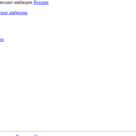
Реалии
ские амбиции
ах