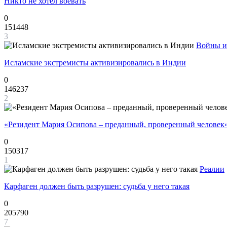
Никто не хотел воевать
0
151448
3
Войны и
Исламские экстремисты активизировались в Индии
0
146237
2
«Резидент Мария Осипова – преданный, проверенный человек
0
150317
1
Реалии
Карфаген должен быть разрушен: судьба у него такая
0
205790
7