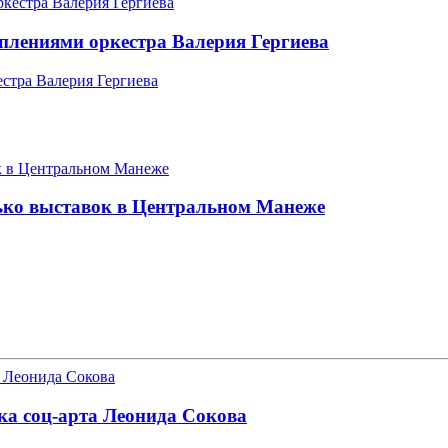
плениями оркестра Валерия Гергиева
стра Валерия Гергиева
ько выставок в Центральном Манеже
ика соц-арта Леонида Сокова