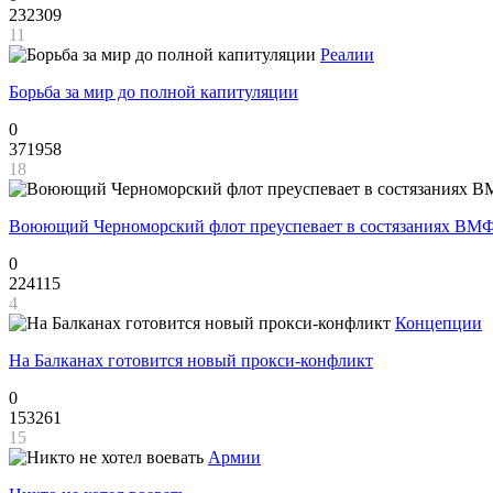
232309
11
Реалии
Борьба за мир до полной капитуляции
0
371958
18
Воюющий Черноморский флот преуспевает в состязаниях ВМФ
0
224115
4
Концепции
На Балканах готовится новый прокси-конфликт
0
153261
15
Армии