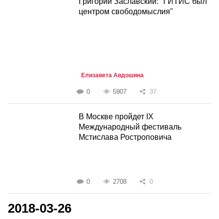
Григорий Заславский: "ГИТИС был
центром свободомыслия"
Елизавета Авдошина
0
5907
37
В Москве пройдет IX
Международный фестиваль
Мстислава Ростроповича
0
2708
0
2018-03-26