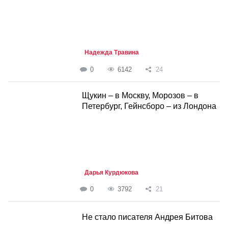
Надежда Травина
0
6142
24
Щукин – в Москву, Морозов – в
Петербург, Гейнсборо – из Лондона
Дарья Курдюкова
0
3792
21
Не стало писателя Андрея Битова