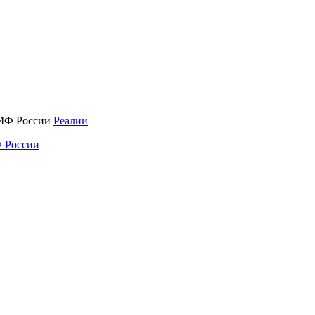
Реалии
 России