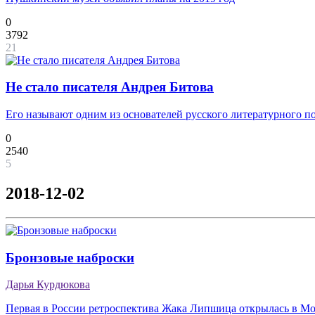
0
3792
21
Не стало писателя Андрея Битова
Его называют одним из основателей русского литературного п
0
2540
5
2018-12-02
Бронзовые наброски
Дарья Курдюкова
Первая в России ретроспектива Жака Липшица открылась в Мо