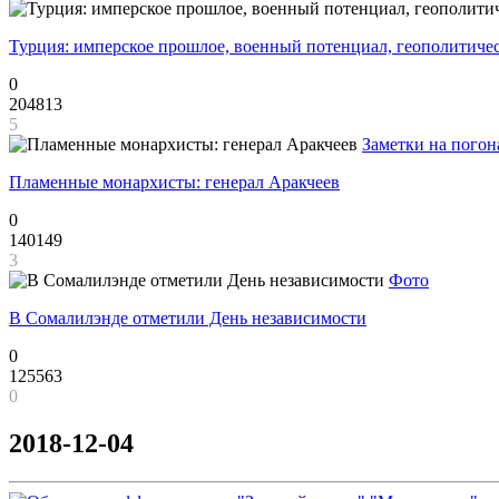
Турция: имперское прошлое, военный потенциал, геополитиче
0
204813
5
Заметки на погон
Пламенные монархисты: генерал Аракчеев
0
140149
3
Фото
В Сомалилэнде отметили День независимости
0
125563
0
2018-12-04