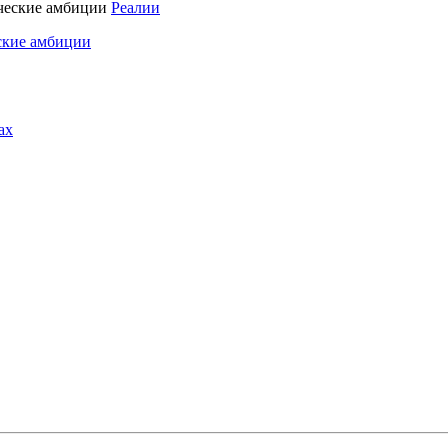
Реалии
ские амбиции
ах