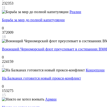
232353
11
Реалии
Борьба за мир до полной капитуляции
0
372009
18
Воюющий Черноморский флот преуспевает в состязаниях ВМФ
0
224159
4
Концепции
На Балканах готовится новый прокси-конфликт
0
153275
15
Армии