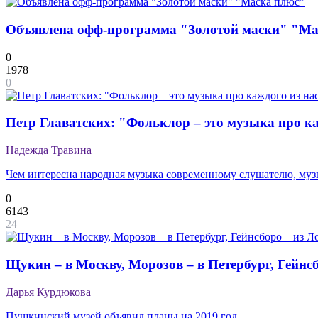
Объявлена офф-программа "Золотой маски" "Ма
0
1978
0
Петр Главатских: "Фольклор – это музыка про ка
Надежда Травина
Чем интересна народная музыка современному слушателю, муз
0
6143
24
Щукин – в Москву, Морозов – в Петербург, Гейнс
Дарья Курдюкова
Пушкинский музей объявил планы на 2019 год