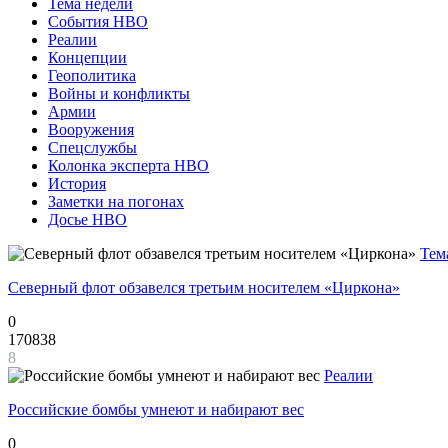
Тема недели
События НВО
Реалии
Концепции
Геополитика
Войны и конфликты
Армии
Вооружения
Спецслужбы
Колонка эксперта НВО
История
Заметки на погонах
Досье НВО
Тем
Северный флот обзавелся третьим носителем «Циркона»
0
170838
8
Реалии
Российские бомбы умнеют и набирают вес
0