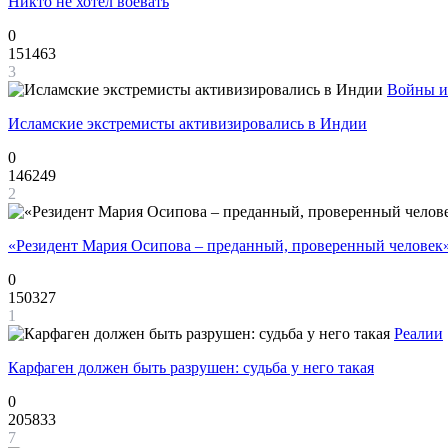
Никто не хотел воевать
0
151463
3
Войны и
Исламские экстремисты активизировались в Индии
0
146249
2
«Резидент Мария Осипова – преданный, проверенный человек
0
150327
1
Реалии
Карфаген должен быть разрушен: судьба у него такая
0
205833
7