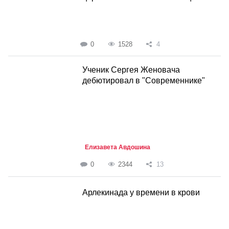
0
1528
4
Ученик Сергея Женовача
дебютировал в "Современнике"
Елизавета Авдошина
0
2344
13
Арлекинада у времени в крови