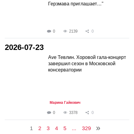
Герзмава приглашает…"
0
2139
0
2026-07-23
Ave Тевлин. Хоровой гала-концерт
завершил сезон в Московской
консерватории
Марина Гайкович
0
3378
0
1
2
3
4
5
...
329