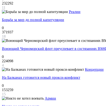
232292
11
Реалии
Борьба за мир до полной капитуляции
0
371937
18
Воюющий Черноморский флот преуспевает в состязаниях ВМФ
0
224098
4
Концепции
На Балканах готовится новый прокси-конфликт
0
153259
15
Армии