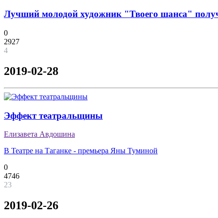
Лучший молодой художник "Твоего шанса" полу
0
2927
4
2019-02-28
Эффект театральщины
Елизавета Авдошина
В Театре на Таганке - премьера Яны Туминой
0
4746
23
2019-02-26