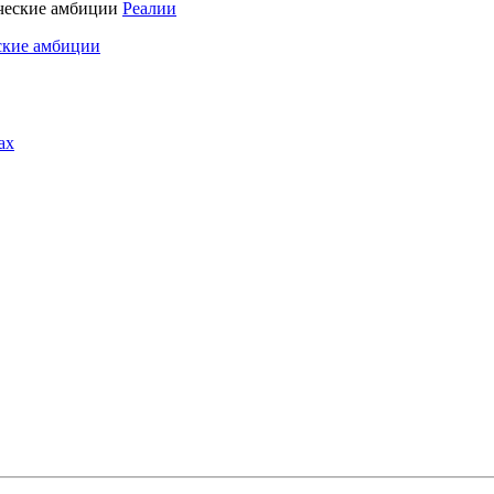
Реалии
ские амбиции
ах