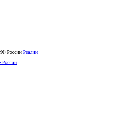
Реалии
 России