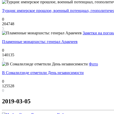
Турция: имперское прошлое, военный потенциал, геополитиче
0
204748
5
Заметки на погон
Пламенные монархисты: генерал Аракчеев
0
140135
3
Фото
В Сомалилэнде отметили День независимости
0
125528
0
2019-03-05