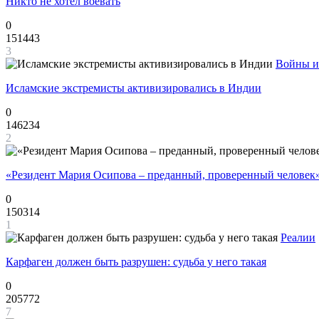
Никто не хотел воевать
0
151443
3
Войны и
Исламские экстремисты активизировались в Индии
0
146234
2
«Резидент Мария Осипова – преданный, проверенный человек
0
150314
1
Реалии
Карфаген должен быть разрушен: судьба у него такая
0
205772
7