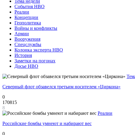
Тема недели
События НВО
Реалии
Концепции
Геополитика
Войны и конфликты
Армии
Вооружения
Спецслужбы
Колонка эксперта НВО
История
Заметки на погонах
Досье НВО
Тем
Северный флот обзавелся третьим носителем «Циркона»
0
170815
8
Реалии
Российские бомбы умнеют и набирают вес
0