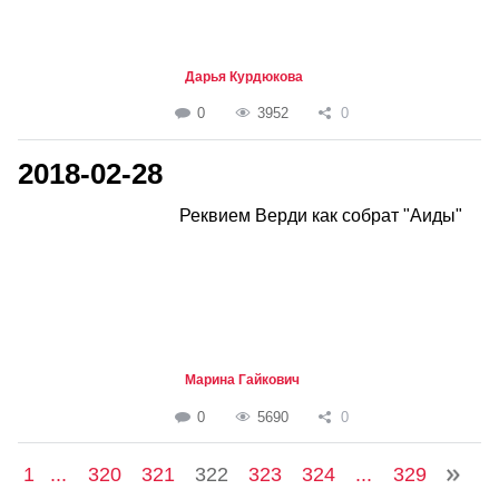
Дарья Курдюкова
0
3952
0
2018-02-28
Реквием Верди как собрат "Аиды"
Марина Гайкович
0
5690
0
1
...
320
321
322
323
324
...
329