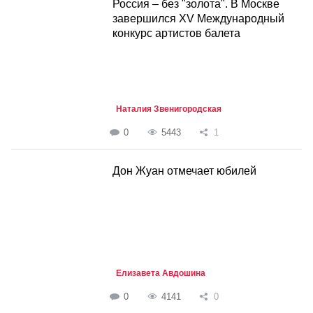
Россия – без "золота". В Москве
завершился XV Международный
конкурс артистов балета
Наталия Звенигородская
0
5443
1
Дон Жуан отмечает юбилей
Елизавета Авдошина
0
4141
0