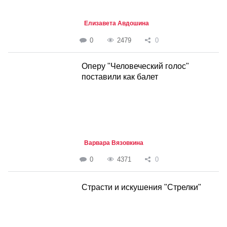
Елизавета Авдошина
0
2479
0
Оперу "Человеческий голос"
поставили как балет
Варвара Вязовкина
0
4371
0
Страсти и искушения "Стрелки"