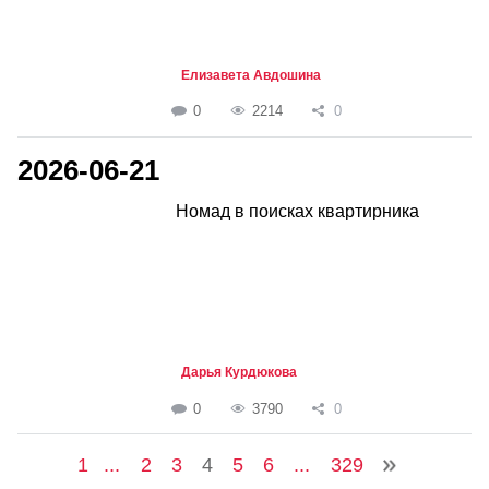
Елизавета Авдошина
0
2214
0
2026-06-21
Номад в поисках квартирника
Дарья Курдюкова
0
3790
0
1
...
2
3
4
5
6
...
329