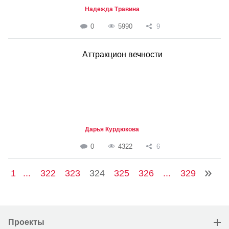
Надежда Травина
0
5990
9
Аттракцион вечности
Дарья Курдюкова
0
4322
6
1
...
322
323
324
325
326
...
329
Проекты