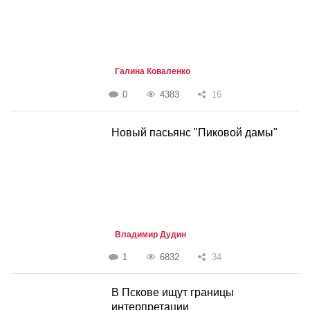
Галина Коваленко
0
4383
16
Новый пасьянс "Пиковой дамы"
Владимир Дудин
1
6832
34
В Пскове ищут границы
интерпретации