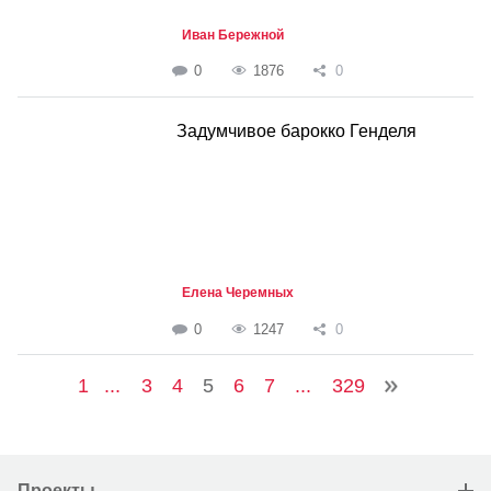
Иван Бережной
0
1876
0
Задумчивое барокко Генделя
Елена Черемных
0
1247
0
1
...
3
4
5
6
7
...
329
Проекты