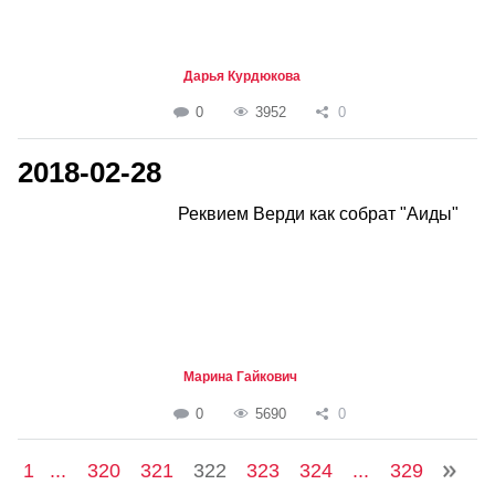
Дарья Курдюкова
0
3952
0
2018-02-28
Реквием Верди как собрат "Аиды"
Марина Гайкович
0
5690
0
1
...
320
321
322
323
324
...
329