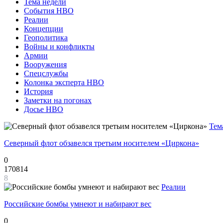
Тема недели
События НВО
Реалии
Концепции
Геополитика
Войны и конфликты
Армии
Вооружения
Спецслужбы
Колонка эксперта НВО
История
Заметки на погонах
Досье НВО
Тем
Северный флот обзавелся третьим носителем «Циркона»
0
170814
8
Реалии
Российские бомбы умнеют и набирают вес
0