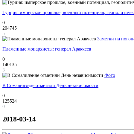
Турция: имперское прошлое, военный потенциал, геополитиче
0
204745
5
Заметки на погон
Пламенные монархисты: генерал Аракчеев
0
140135
3
Фото
В Сомалилэнде отметили День независимости
0
125524
0
2018-03-14