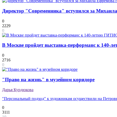
Директор "Современника" вступился за Михаила 
0
2229
0
В Москве пройдет выставка-перформанс к 140-
0
2716
0
"Право на жизнь" в музейном коридоре
Дарья Курдюкова
"Персональный подход" к художникам осуществили на Петровк
0
3111
10