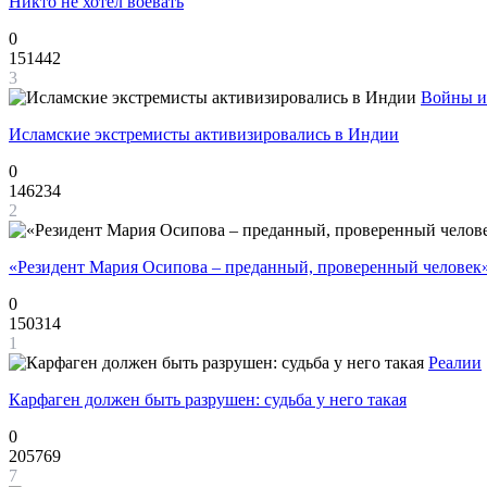
Никто не хотел воевать
0
151442
3
Войны и
Исламские экстремисты активизировались в Индии
0
146234
2
«Резидент Мария Осипова – преданный, проверенный человек
0
150314
1
Реалии
Карфаген должен быть разрушен: судьба у него такая
0
205769
7