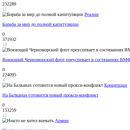
232289
11
Реалии
Борьба за мир до полной капитуляции
0
371932
18
Воюющий Черноморский флот преуспевает в состязаниях ВМФ
0
224095
4
Концепции
На Балканах готовится новый прокси-конфликт
0
153259
15
Армии