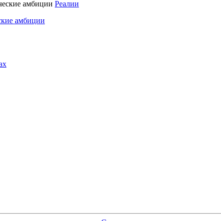
Реалии
ские амбиции
ах