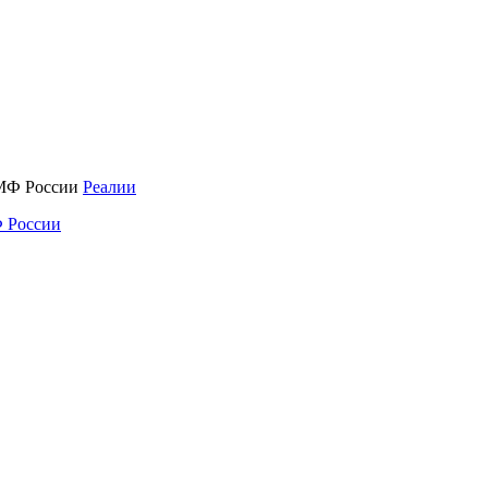
Реалии
 России