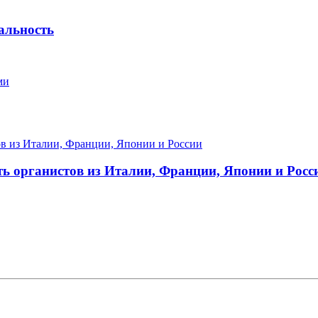
альность
ми
ть органистов из Италии, Франции, Японии и Росс