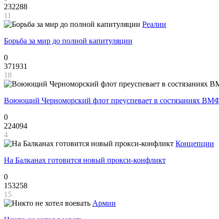
232288
11
Реалии
Борьба за мир до полной капитуляции
0
371931
18
Воюющий Черноморский флот преуспевает в состязаниях ВМФ
0
224094
4
Концепции
На Балканах готовится новый прокси-конфликт
0
153258
15
Армии