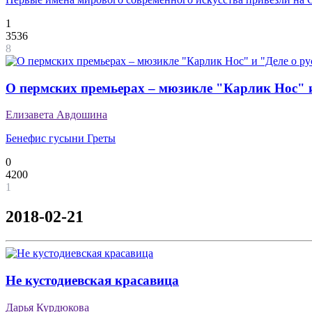
1
3536
8
О пермских премьерах – мюзикле "Карлик Нос" и
Елизавета Авдошина
Бенефис гусыни Греты
0
4200
1
2018-02-21
Не кустодиевская красавица
Дарья Курдюкова