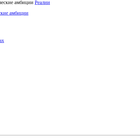
Реалии
ские амбиции
ах