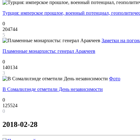
Турция: имперское прошлое, военный потенциал, геополитиче
0
204744
5
Заметки на погон
Пламенные монархисты: генерал Аракчеев
0
140134
3
Фото
В Сомалилэнде отметили День независимости
0
125524
0
2018-02-28