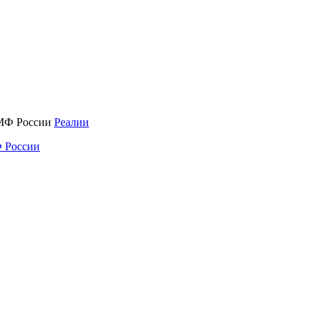
Реалии
 России