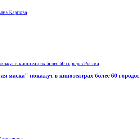
ьяна Карпова
я маска" покажут в кинотеатрах более 60 городо
 Остоженку