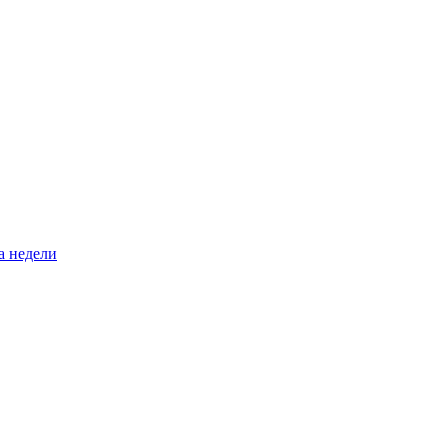
а недели