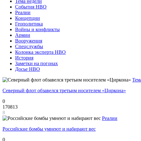
Тема недели
События НВО
Реалии
Концепции
Геополитика
Войны и конфликты
Армии
Вооружения
Спецслужбы
Колонка эксперта НВО
История
Заметки на погонах
Досье НВО
Тем
Северный флот обзавелся третьим носителем «Циркона»
0
170813
8
Реалии
Российские бомбы умнеют и набирают вес
0