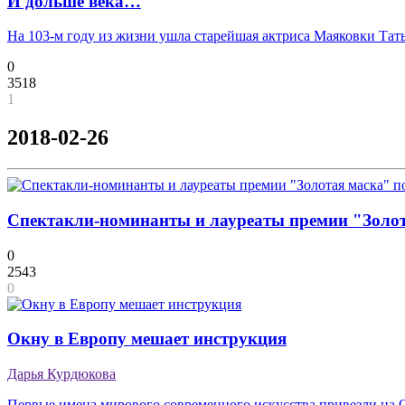
И дольше века…
На 103-м году из жизни ушла старейшая актриса Маяковки Тат
0
3518
1
2018-02-26
Спектакли-номинанты и лауреаты премии "Золота
0
2543
0
Окну в Европу мешает инструкция
Дарья Курдюкова
Первые имена мирового современного искусства привезли на