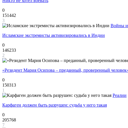
Никто не хотел воевать
0
151442
3
Войны и
Исламские экстремисты активизировались в Индии
0
146233
2
«Резидент Мария Осипова – преданный, проверенный человек
0
150313
1
Реалии
Карфаген должен быть разрушен: судьба у него такая
0
205768
7