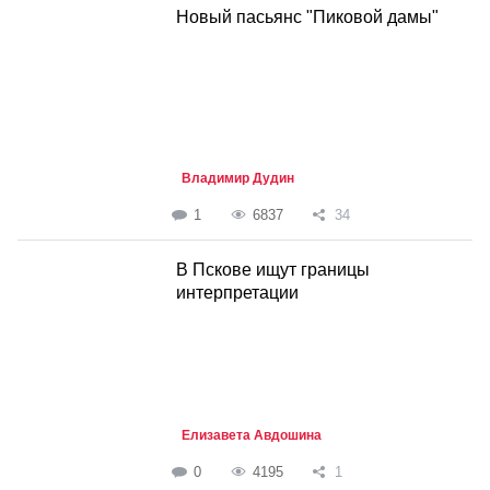
Новый пасьянс "Пиковой дамы"
Владимир Дудин
1
6837
34
В Пскове ищут границы
интерпретации
Елизавета Авдошина
0
4195
1