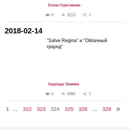
Елена Герасимова
0
3213
0
2018-02-14
"Salve Regina" и "Облачный
граунд"
Надежда Травина
0
5994
9
1
...
322
323
324
325
326
...
329