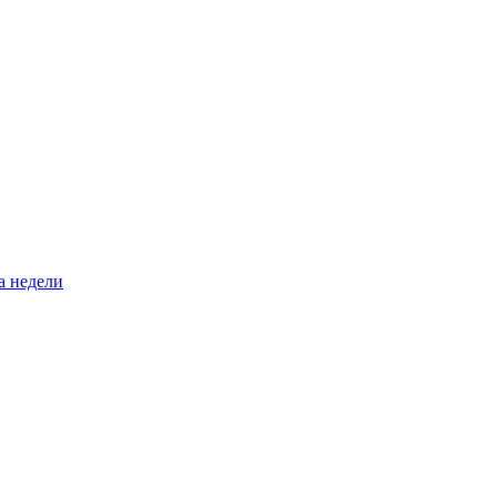
а недели