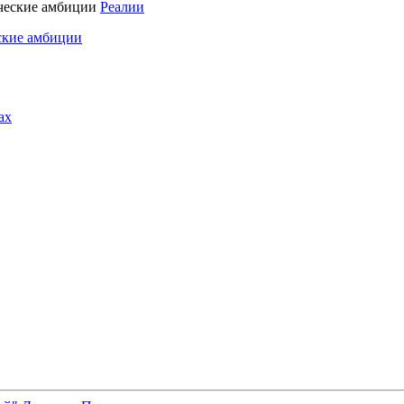
Реалии
ские амбиции
ах