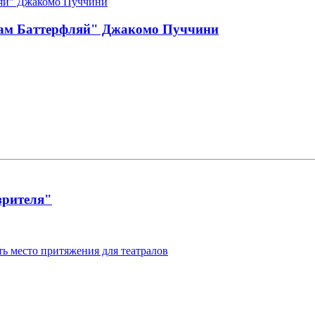
дам Баттерфляй" Джакомо Пуччини
зрителя"
ать место притяжения для театралов