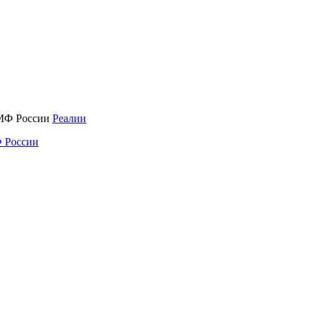
Реалии
 России