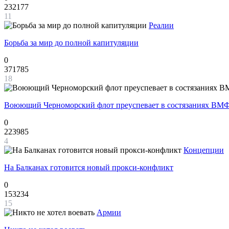
232177
11
Реалии
Борьба за мир до полной капитуляции
0
371785
18
Воюющий Черноморский флот преуспевает в состязаниях ВМФ
0
223985
4
Концепции
На Балканах готовится новый прокси-конфликт
0
153234
15
Армии