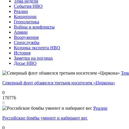
Тема недели
События НВО
Реалии
Концепции
Геополитика
Войны и конфликты
Армии
Вооружения
Спецслужбы
Колонка эксперта НВО
История
Заметки на погонах
Досье НВО
Тем
Северный флот обзавелся третьим носителем «Циркона»
0
170776
8
Реалии
Российские бомбы умнеют и набирают вес
0