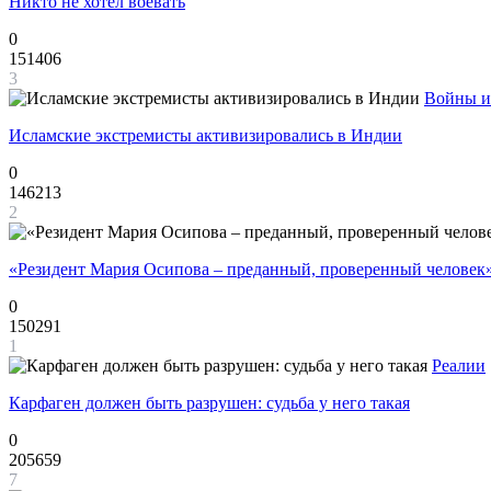
Никто не хотел воевать
0
151406
3
Войны и
Исламские экстремисты активизировались в Индии
0
146213
2
«Резидент Мария Осипова – преданный, проверенный человек
0
150291
1
Реалии
Карфаген должен быть разрушен: судьба у него такая
0
205659
7