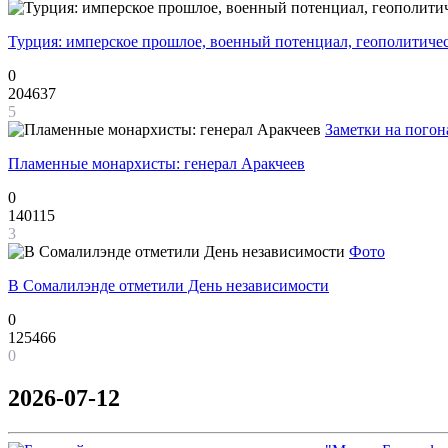
Турция: имперское прошлое, военный потенциал, геополитиче
0
204637
5
Заметки на погон
Пламенные монархисты: генерал Аракчеев
0
140115
3
Фото
В Сомалилэнде отметили День независимости
0
125466
0
2026-07-12