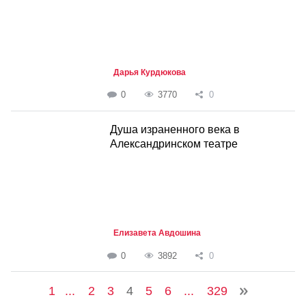
Дарья Курдюкова
0
3770
0
Душа израненного века в
Александринском театре
Елизавета Авдошина
0
3892
0
1
...
2
3
4
5
6
...
329