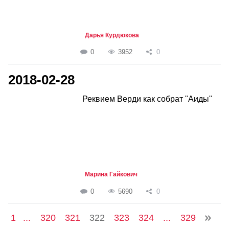
Дарья Курдюкова
0
3952
0
2018-02-28
Реквием Верди как собрат "Аиды"
Марина Гайкович
0
5690
0
1
...
320
321
322
323
324
...
329