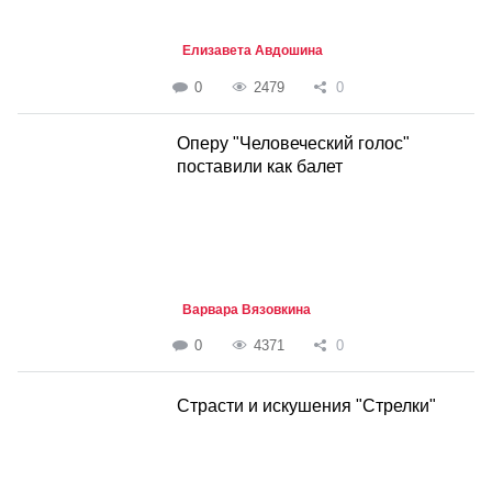
Елизавета Авдошина
0
2479
0
Оперу "Человеческий голос"
поставили как балет
Варвара Вязовкина
0
4371
0
Страсти и искушения "Стрелки"